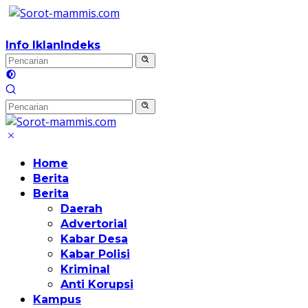
Langsung
ke
konten
Info Iklan
Indeks
Home
Berita
Berita
Daerah
Advertorial
Kabar Desa
Kabar Polisi
Kriminal
Anti Korupsi
Kampus