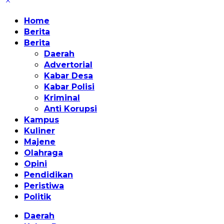
Home
Berita
Berita
Daerah
Advertorial
Kabar Desa
Kabar Polisi
Kriminal
Anti Korupsi
Kampus
Kuliner
Majene
Olahraga
Opini
Pendidikan
Peristiwa
Politik
Daerah