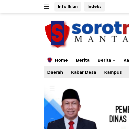
Langsung
Info Iklan
Indeks
ke
konten
Home
Berita
Berita
K
Daerah
Kabar Desa
Kampus