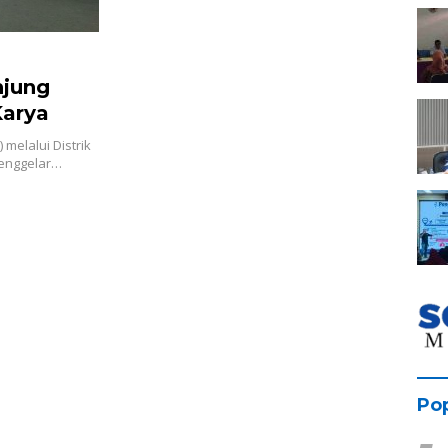
njung
Karya
melalui Distrik
 menggelar…
Pop