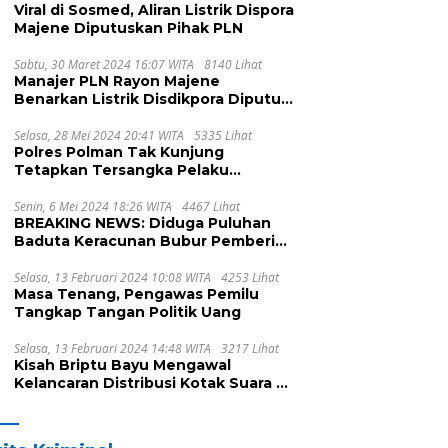
Viral di Sosmed, Aliran Listrik Dispora
Majene Diputuskan Pihak PLN
Sabtu, 30 Maret 2024 16:07 WITA
8140 Lihat
Manajer PLN Rayon Majene
Benarkan Listrik Disdikpora Diputus
Karena Nunggak
Selasa, 28 Mei 2024 20:41 WITA
5335 Lihat
Polres Polman Tak Kunjung
Tetapkan Tersangka Pelaku
Pengeroyokan, Ada Apa?
Senin, 6 Mei 2024 18:26 WITA
4467 Lihat
BREAKING NEWS: Diduga Puluhan
Baduta Keracunan Bubur Pemberian
UPTD DPPKB Kecamatan Pamboang
Selasa, 13 Februari 2024 10:08 WITA
4253 Lihat
Masa Tenang, Pengawas Pemilu
Tangkap Tangan Politik Uang
Selasa, 13 Februari 2024 14:48 WITA
3217 Lihat
Kisah Briptu Bayu Mengawal
Kelancaran Distribusi Kotak Suara di
Dusun Makula, Harus Melintasi
Sungai dan Jalan Terjal