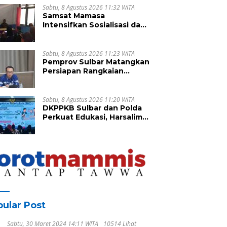
Sabtu, 8 Agustus 2026 11:32 WITA
Samsat Mamasa
Intensifkan Sosialisasi dan
Penagihan PKB di
Kecamatan Mambi, Perkuat
Kepatuhan Wajib Pajak
Sabtu, 8 Agustus 2026 11:23 WITA
Pemprov Sulbar Matangkan
Persiapan Rangkaian
Peringatan HUT ke-81
Kemerdekaan Republik
Indonesia
Sabtu, 8 Agustus 2026 11:20 WITA
DKPPKB Sulbar dan Polda
Perkuat Edukasi, Harsalim
Ingatkan Pentingnya
Tuntaskan Pengobatan
TBC Hingga Sembuh
ular Post
Sabtu, 30 Maret 2024 14:11 WITA
10514 Lihat