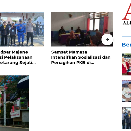
Ber
udpar Majene
Samsat Mamasa
Pemp
si Pelaksanaan
Intensifkan Sosialisasi dan
Pers
etarung Sejati
Penagihan PKB di
Peri
Segitiga
Kecamatan Mambi, Perkuat
Keme
Kepatuhan Wajib Pajak
Indo