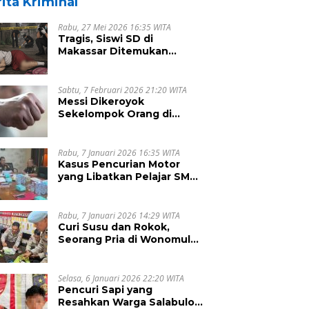
ita Kriminal
Rabu, 27 Mei 2026 16:35 WITA
Tragis, Siswi SD di
Makassar Ditemukan
Tewas Tanpa Busana di
Rumah Kosong
Sabtu, 7 Februari 2026 21:20 WITA
Messi Dikeroyok
Sekelompok Orang di
Malunda, Begini Penjelasan
Kapolsek Antonius
Rabu, 7 Januari 2026 16:35 WITA
Kasus Pencurian Motor
yang Libatkan Pelajar SMA
di Pinrang Dihentikan
Rabu, 7 Januari 2026 14:29 WITA
Curi Susu dan Rokok,
Seorang Pria di Wonomulyo
Berurusan Polisi
Selasa, 6 Januari 2026 22:20 WITA
Pencuri Sapi yang
Resahkan Warga Salabulo