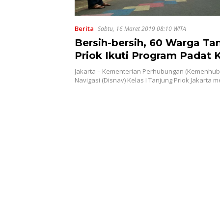
Berita
Sabtu, 16 Maret 2019 08:10 WITA
Bersih-bersih, 60 Warga Ta
Priok Ikuti Program Padat 
Jakarta – Kementerian Perhubungan (Kemenhub) 
Navigasi (Disnav) Kelas I Tanjung Priok Jakarta