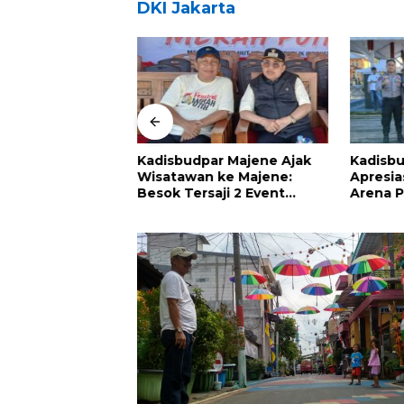
DKI Jakarta
 Majene Bakal
Kadisbudpar Majene Ajak
Kadisb
ne Run 2026
Wisatawan ke Majene:
Apresia
dengan Kuliner
Besok Tersaji 2 Event
Arena P
Besar
Sandeq 