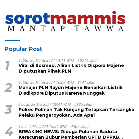
Tuntaskan Pengobatan TBC Hingga
Sembuh
Popular Post
1
Sabtu, 30 Maret 2024 14:11 WITA
10514 Lihat
Viral di Sosmed, Aliran Listrik Dispora Majene
Diputuskan Pihak PLN
2
Sabtu, 30 Maret 2024 16:07 WITA
8141 Lihat
Manajer PLN Rayon Majene Benarkan Listrik
Disdikpora Diputus Karena Nunggak
3
Selasa, 28 Mei 2024 20:41 WITA
5335 Lihat
Polres Polman Tak Kunjung Tetapkan Tersangka
Pelaku Pengeroyokan, Ada Apa?
4
Senin, 6 Mei 2024 18:26 WITA
4467 Lihat
BREAKING NEWS: Diduga Puluhan Baduta
Keracunan Bubur Pemberian UPTD DPPKB