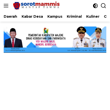
Langsung
ke
konten
Daerah
Kabar Desa
Kampus
Kriminal
Kuliner
Ol