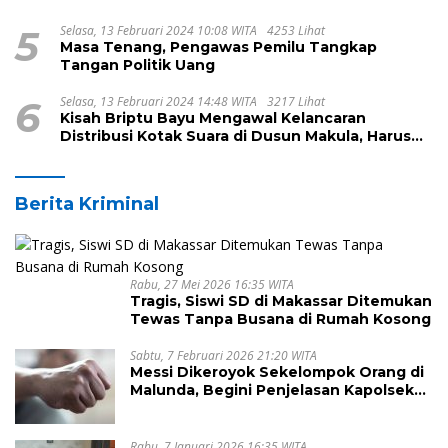
Kecamatan Pamboang
5
Selasa, 13 Februari 2024 10:08 WITA
4253 Lihat
Masa Tenang, Pengawas Pemilu Tangkap
Tangan Politik Uang
6
Selasa, 13 Februari 2024 14:48 WITA
3217 Lihat
Kisah Briptu Bayu Mengawal Kelancaran
Distribusi Kotak Suara di Dusun Makula, Harus
Melintasi Sungai dan Jalan Terjal
Berita Kriminal
Rabu, 27 Mei 2026 16:35 WITA
Tragis, Siswi SD di Makassar Ditemukan
Tewas Tanpa Busana di Rumah Kosong
Sabtu, 7 Februari 2026 21:20 WITA
Messi Dikeroyok Sekelompok Orang di
Malunda, Begini Penjelasan Kapolsek
Antonius
Rabu, 7 Januari 2026 16:35 WITA