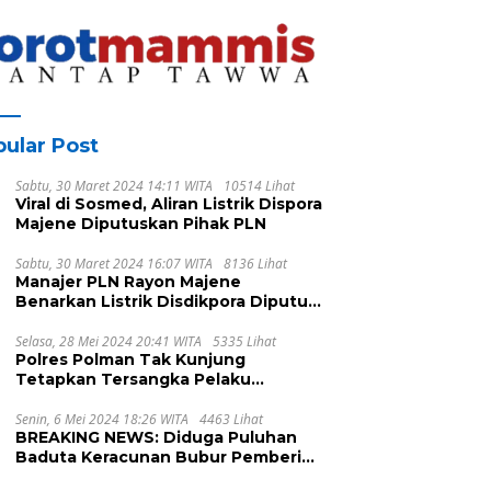
Pembangunan
Berkelanjutan Sulawesi
Barat
ular Post
Sabtu, 30 Maret 2024 14:11 WITA
10514 Lihat
Viral di Sosmed, Aliran Listrik Dispora
Majene Diputuskan Pihak PLN
Sabtu, 30 Maret 2024 16:07 WITA
8136 Lihat
Manajer PLN Rayon Majene
Benarkan Listrik Disdikpora Diputus
Karena Nunggak
Selasa, 28 Mei 2024 20:41 WITA
5335 Lihat
Polres Polman Tak Kunjung
Tetapkan Tersangka Pelaku
Pengeroyokan, Ada Apa?
Senin, 6 Mei 2024 18:26 WITA
4463 Lihat
BREAKING NEWS: Diduga Puluhan
Baduta Keracunan Bubur Pemberian
UPTD DPPKB Kecamatan Pamboang