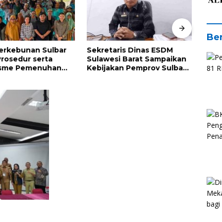
Ber
erkebunan Sulbar
Sekretaris Dinas ESDM
Kadi
rosedur serta
Sulawesi Barat Sampaikan
Pent
sme Pemenuhan
Kebijakan Pemprov Sulbar
Mata
dan Kriteria ISPO
tentang Pengelolaan
Suks
kebun di
Sampah
dan 
kayu
Bara