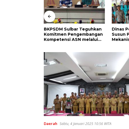
ulbar Matangkan
BKPSDM Sulbar Teguhkan
Dinas P
HUT Ke-81 RI,
Komitmen Pengembangan
Susun P
cara di
Kompetensi ASN melalui
Mekani
Ahmad Kirang
Penandatanganan
Prinsip 
Perjanjian Tugas Belajar
bagi Pe
2026
Pasang
Daerah
Sabtu, 4 Januari 2025 10:56 WITA