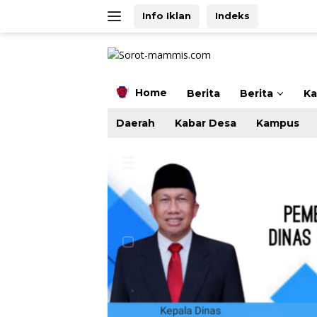
Langsung
Info Iklan
Indeks
ke
konten
Home
Berita
Berita
K
Daerah
Kabar Desa
Kampus