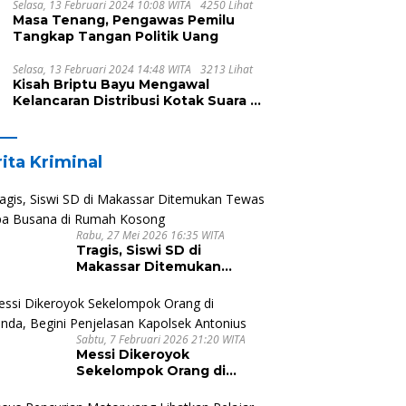
Selasa, 13 Februari 2024 10:08 WITA
4250 Lihat
Masa Tenang, Pengawas Pemilu
Tangkap Tangan Politik Uang
Selasa, 13 Februari 2024 14:48 WITA
3213 Lihat
Kisah Briptu Bayu Mengawal
Kelancaran Distribusi Kotak Suara di
Dusun Makula, Harus Melintasi
Sungai dan Jalan Terjal
ita Kriminal
Rabu, 27 Mei 2026 16:35 WITA
Tragis, Siswi SD di
Makassar Ditemukan
Tewas Tanpa Busana di
Rumah Kosong
Sabtu, 7 Februari 2026 21:20 WITA
Messi Dikeroyok
Sekelompok Orang di
Malunda, Begini Penjelasan
Kapolsek Antonius