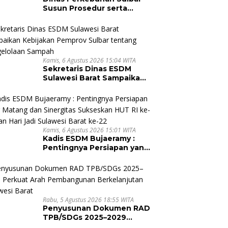
Susun Prosedur serta
Mekanisme Pemenuhan
Prinsip dan Kriteria ISPO
bagi Pekebun di
Pasangkayu
Kamis, 6 Agustus 2026 15:04 WITA
Sekretaris Dinas ESDM
Sulawesi Barat Sampaikan
Kebijakan Pemprov Sulbar
tentang Pengelolaan
Sampah
Kamis, 6 Agustus 2026 15:01 WITA
Kadis ESDM Bujaeramy :
Pentingnya Persiapan yang
Matang dan Sinergitas
Sukseskan HUT RI ke-81
dan Hari Jadi Sulawesi
Barat ke-22
Rabu, 5 Agustus 2026 18:55 WITA
Penyusunan Dokumen RAD
TPB/SDGs 2025–2029
Perkuat Arah