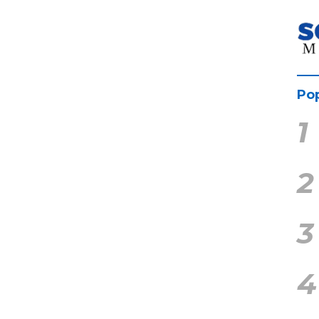
Pop
1
2
3
4