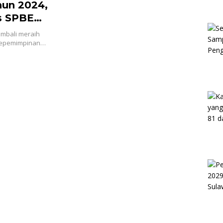
hun 2024,
s SPBE
ik
embali meraih
 kepemimpinan…