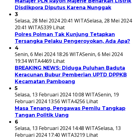
Manajer PLN Rayon Majene Benarkan Listrik
Disdikpora Diputus Karena Nunggak
3
Selasa, 28 Mei 2024 20:41 WITA
Selasa, 28 Mei 2024
20:41 WITA
5339 Lihat
Polres Polman Tak Kunjung Tetapkan
Tersangka Pelaku Pengeroyokan, Ada Apa?
4
Senin, 6 Mei 2024 18:26 WITA
Senin, 6 Mei 2024
19:34 WITA
4469 Lihat
BREAKING NEWS: Diduga Puluhan Baduta
Keracunan Bubur Pemberian UPTD DPPKB
Kecamatan Pamboang
5
Selasa, 13 Februari 2024 10:08 WITA
Senin, 19
Februari 2024 13:56 WITA
4256 Lihat
Masa Tenang, Pengawas Pemilu Tangkap
Tangan Politik Uang
6
Selasa, 13 Februari 2024 14:48 WITA
Selasa, 13
Februari 2024 17:40 WITA
3219 Lihat