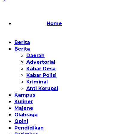
Home
Berita
Berita
Daerah
Advertorial
Kabar Desa
Kabar Polisi
Kriminal
Anti Korupsi
Kampus
Kuliner
Majene
Olahraga
Opini
Pendidikan