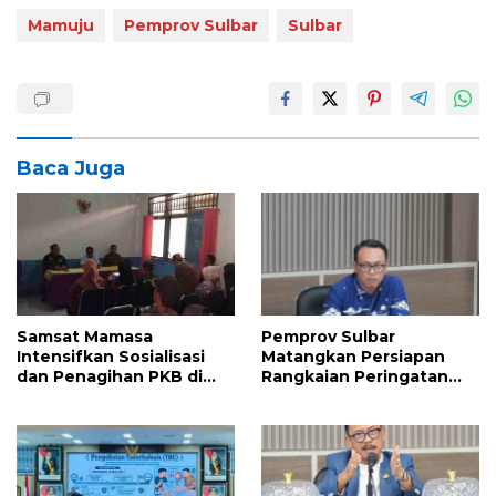
Mamuju
Pemprov Sulbar
Sulbar
Baca Juga
Samsat Mamasa
Pemprov Sulbar
Intensifkan Sosialisasi
Matangkan Persiapan
dan Penagihan PKB di
Rangkaian Peringatan
Kecamatan Mambi,
HUT ke-81 Kemerdekaan
Perkuat Kepatuhan Wajib
Republik Indonesia
Pajak