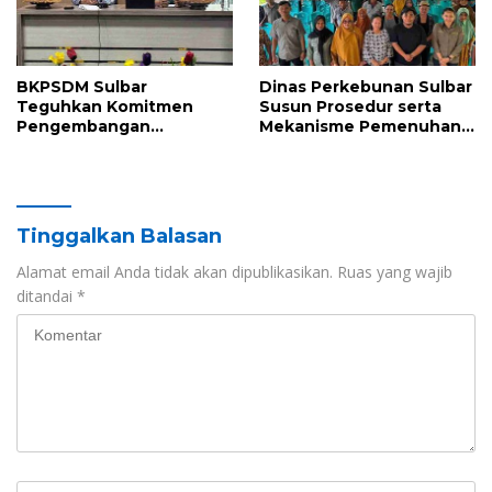
BKPSDM Sulbar
Dinas Perkebunan Sulbar
Teguhkan Komitmen
Susun Prosedur serta
Pengembangan
Mekanisme Pemenuhan
Kompetensi ASN melalui
Prinsip dan Kriteria ISPO
Penandatanganan
bagi Pekebun di
Perjanjian Tugas Belajar
Pasangkayu
2026
Tinggalkan Balasan
Alamat email Anda tidak akan dipublikasikan.
Ruas yang wajib
ditandai
*