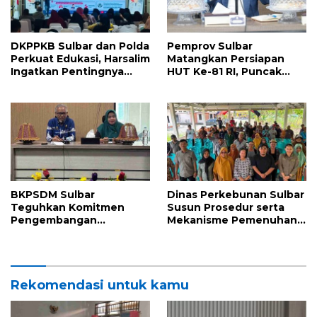
DKPPKB Sulbar dan Polda
Pemprov Sulbar
Perkuat Edukasi, Harsalim
Matangkan Persiapan
Ingatkan Pentingnya
HUT Ke-81 RI, Puncak
Tuntaskan Pengobatan
Upacara di Lapangan
TBC Hingga Sembuh
Ahmad Kirang
BKPSDM Sulbar
Dinas Perkebunan Sulbar
Teguhkan Komitmen
Susun Prosedur serta
Pengembangan
Mekanisme Pemenuhan
Kompetensi ASN melalui
Prinsip dan Kriteria ISPO
Penandatanganan
bagi Pekebun di
Perjanjian Tugas Belajar
Pasangkayu
2026
Rekomendasi untuk kamu