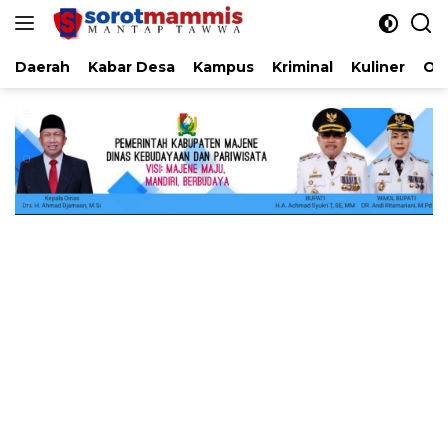
Langsung
ke
konten
Daerah
Kabar Desa
Kampus
Kriminal
Kuliner
Ol