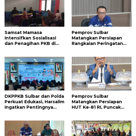
Samsat Mamasa
Pemprov Sulbar
Intensifkan Sosialisasi
Matangkan Persiapan
dan Penagihan PKB di
Rangkaian Peringatan
Kecamatan Mambi,
HUT ke-81 Kemerdekaan
Perkuat Kepatuhan Wajib
Republik Indonesia
Pajak
DKPPKB Sulbar dan Polda
Pemprov Sulbar
Perkuat Edukasi, Harsalim
Matangkan Persiapan
Ingatkan Pentingnya
HUT Ke-81 RI, Puncak
Tuntaskan Pengobatan
Upacara di Lapangan
TBC Hingga Sembuh
Ahmad Kirang