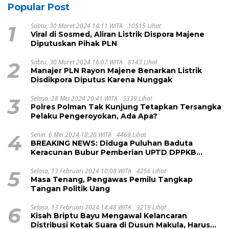
Popular Post
1
Sabtu, 30 Maret 2024 14:11 WITA
10515 Lihat
Viral di Sosmed, Aliran Listrik Dispora Majene
Diputuskan Pihak PLN
2
Sabtu, 30 Maret 2024 16:07 WITA
8143 Lihat
Manajer PLN Rayon Majene Benarkan Listrik
Disdikpora Diputus Karena Nunggak
3
Selasa, 28 Mei 2024 20:41 WITA
5339 Lihat
Polres Polman Tak Kunjung Tetapkan Tersangka
Pelaku Pengeroyokan, Ada Apa?
4
Senin, 6 Mei 2024 18:26 WITA
4469 Lihat
BREAKING NEWS: Diduga Puluhan Baduta
Keracunan Bubur Pemberian UPTD DPPKB
Kecamatan Pamboang
5
Selasa, 13 Februari 2024 10:08 WITA
4256 Lihat
Masa Tenang, Pengawas Pemilu Tangkap
Tangan Politik Uang
6
Selasa, 13 Februari 2024 14:48 WITA
3219 Lihat
Kisah Briptu Bayu Mengawal Kelancaran
Distribusi Kotak Suara di Dusun Makula, Harus