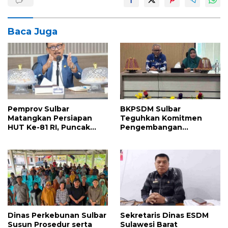
Baca Juga
Pemprov Sulbar
BKPSDM Sulbar
Matangkan Persiapan
Teguhkan Komitmen
HUT Ke-81 RI, Puncak
Pengembangan
Upacara di Lapangan
Kompetensi ASN melalui
Ahmad Kirang
Penandatanganan
Perjanjian Tugas Belajar
2026
Dinas Perkebunan Sulbar
Sekretaris Dinas ESDM
Susun Prosedur serta
Sulawesi Barat