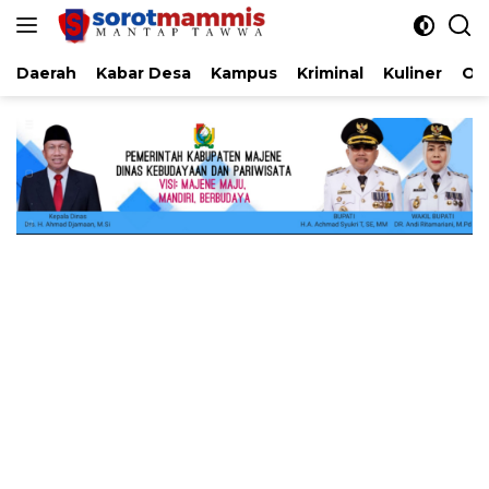
Langsung
ke
konten
Daerah
Kabar Desa
Kampus
Kriminal
Kuliner
Ol