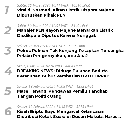
1
Sabtu, 30 Maret 2024 14:11 WITA
10514 Lihat
Viral di Sosmed, Aliran Listrik Dispora Majene
Diputuskan Pihak PLN
2
Sabtu, 30 Maret 2024 16:07 WITA
8140 Lihat
Manajer PLN Rayon Majene Benarkan Listrik
Disdikpora Diputus Karena Nunggak
3
Selasa, 28 Mei 2024 20:41 WITA
5335 Lihat
Polres Polman Tak Kunjung Tetapkan Tersangka
Pelaku Pengeroyokan, Ada Apa?
4
Senin, 6 Mei 2024 18:26 WITA
4464 Lihat
BREAKING NEWS: Diduga Puluhan Baduta
Keracunan Bubur Pemberian UPTD DPPKB
Kecamatan Pamboang
5
Selasa, 13 Februari 2024 10:08 WITA
4252 Lihat
Masa Tenang, Pengawas Pemilu Tangkap
Tangan Politik Uang
6
Selasa, 13 Februari 2024 14:48 WITA
3213 Lihat
Kisah Briptu Bayu Mengawal Kelancaran
Distribusi Kotak Suara di Dusun Makula, Harus
Melintasi Sungai dan Jalan Terjal