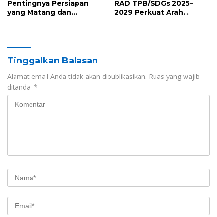
Pentingnya Persiapan
RAD TPB/SDGs 2025–
yang Matang dan
2029 Perkuat Arah
Sinergitas Sukseskan
Pembangunan
HUT RI ke-81 dan Hari Jadi
Berkelanjutan Sulawesi
Sulawesi Barat ke-22
Barat
Tinggalkan Balasan
Alamat email Anda tidak akan dipublikasikan.
Ruas yang wajib
ditandai
*