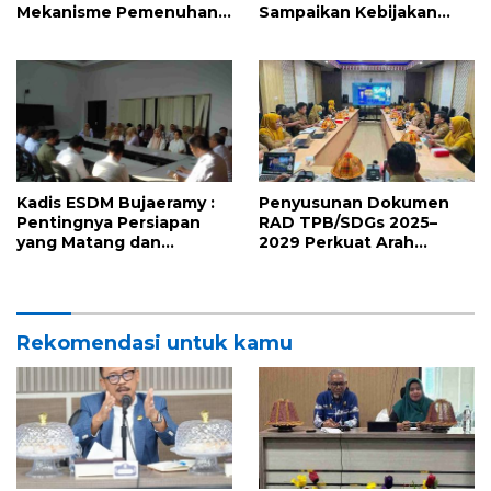
Mekanisme Pemenuhan
Sampaikan Kebijakan
Prinsip dan Kriteria ISPO
Pemprov Sulbar tentang
bagi Pekebun di
Pengelolaan Sampah
Pasangkayu
Kadis ESDM Bujaeramy :
Penyusunan Dokumen
Pentingnya Persiapan
RAD TPB/SDGs 2025–
yang Matang dan
2029 Perkuat Arah
Sinergitas Sukseskan
Pembangunan
HUT RI ke-81 dan Hari Jadi
Berkelanjutan Sulawesi
Sulawesi Barat ke-22
Barat
Rekomendasi untuk kamu