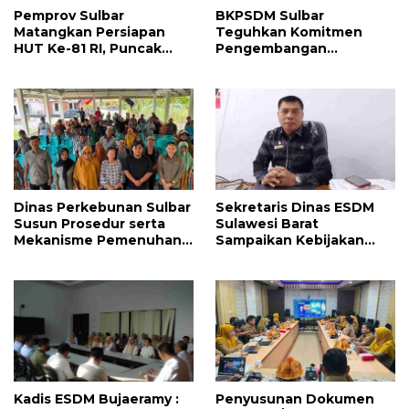
Pemprov Sulbar
BKPSDM Sulbar
Matangkan Persiapan
Teguhkan Komitmen
HUT Ke-81 RI, Puncak
Pengembangan
Upacara di Lapangan
Kompetensi ASN melalui
Ahmad Kirang
Penandatanganan
Perjanjian Tugas Belajar
2026
Dinas Perkebunan Sulbar
Sekretaris Dinas ESDM
Susun Prosedur serta
Sulawesi Barat
Mekanisme Pemenuhan
Sampaikan Kebijakan
Prinsip dan Kriteria ISPO
Pemprov Sulbar tentang
bagi Pekebun di
Pengelolaan Sampah
Pasangkayu
Kadis ESDM Bujaeramy :
Penyusunan Dokumen