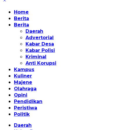
Home
Berita
Berita
Daerah
Advertorial
Kabar Desa
Kabar Polisi
Kriminal
Anti Korupsi
Kampus
Kuliner
Majene
Olahraga
Opini
Pendidikan
Peristiwa
Politik
Daerah