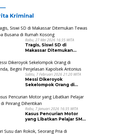
Dusun Makula, Harus Melintasi
Sungai dan Jalan Terjal
ita Kriminal
Rabu, 27 Mei 2026 16:35 WITA
Tragis, Siswi SD di
Makassar Ditemukan
Tewas Tanpa Busana di
Rumah Kosong
Sabtu, 7 Februari 2026 21:20 WITA
Messi Dikeroyok
Sekelompok Orang di
Malunda, Begini Penjelasan
Kapolsek Antonius
Rabu, 7 Januari 2026 16:35 WITA
Kasus Pencurian Motor
yang Libatkan Pelajar SMA
di Pinrang Dihentikan