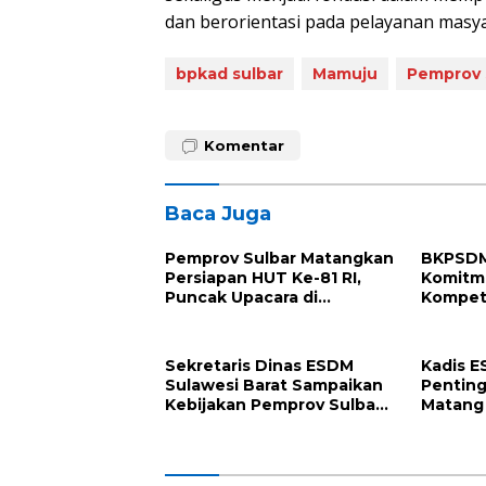
dan berorientasi pada pelayanan masyar
bpkad sulbar
Mamuju
Pemprov 
Komentar
Baca Juga
Pemprov Sulbar Matangkan
BKPSDM
Persiapan HUT Ke-81 RI,
Komitm
Puncak Upacara di
Kompete
Lapangan Ahmad Kirang
Penand
Perjanj
2026
Sekretaris Dinas ESDM
Kadis E
Sulawesi Barat Sampaikan
Penting
Kebijakan Pemprov Sulbar
Matang 
tentang Pengelolaan
Suksesk
Sampah
dan Har
Barat k