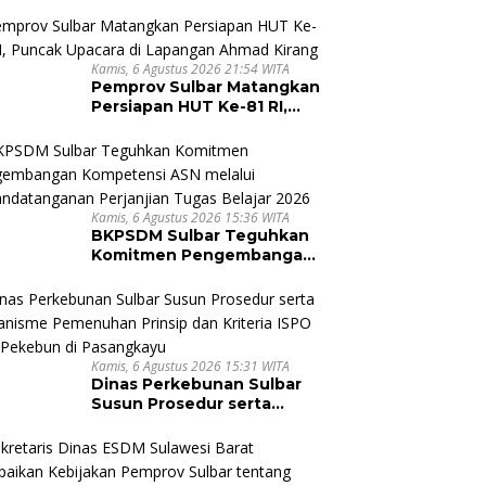
Kamis, 6 Agustus 2026 21:54 WITA
Pemprov Sulbar Matangkan
Persiapan HUT Ke-81 RI,
Puncak Upacara di
Lapangan Ahmad Kirang
Kamis, 6 Agustus 2026 15:36 WITA
BKPSDM Sulbar Teguhkan
Komitmen Pengembangan
Kompetensi ASN melalui
Penandatanganan
Perjanjian Tugas Belajar
2026
Kamis, 6 Agustus 2026 15:31 WITA
Dinas Perkebunan Sulbar
Susun Prosedur serta
Mekanisme Pemenuhan
Prinsip dan Kriteria ISPO
bagi Pekebun di
Pasangkayu