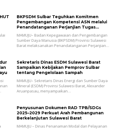
 HUT
BKPSDM Sulbar Teguhkan Komitmen
Pengembangan Kompetensi ASN melalui
Penandatanganan Perjanjian Tugas
Belajar 2026
lai
MAMUJU– Badan Kepegawaian dan Pengembangan
Sumber Daya Manusia (BKPSDM) Provinsi Sulawesi
Barat melaksanakan Penandatanganan Perjanjian…
dur
Sekretaris Dinas ESDM Sulawesi Barat
dan
Sampaikan Kebijakan Pemprov Sulbar
kayu
tentang Pengelolaan Sampah
si
MAMUJU– Sekretaris Dinas Energi dan Sumber Daya
unan
Mineral (ESDM) Provinsi Sulawesi Barat, Alexander
…
Aruanpasau, menyampaikan…
Penyusunan Dokumen RAD TPB/SDGs
2025–2029 Perkuat Arah Pembangunan
Berkelanjutan Sulawesi Barat
a
MAMUJU – Dinas Penanaman Modal dan Pelayanan