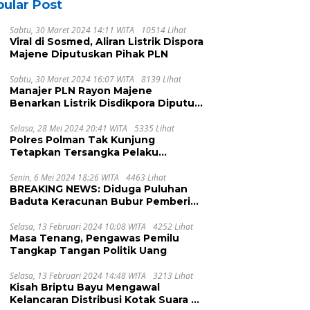
ular Post
Sabtu, 30 Maret 2024 14:11 WITA
10514 Lihat
Viral di Sosmed, Aliran Listrik Dispora
Majene Diputuskan Pihak PLN
Sabtu, 30 Maret 2024 16:07 WITA
8139 Lihat
Manajer PLN Rayon Majene
Benarkan Listrik Disdikpora Diputus
Karena Nunggak
Selasa, 28 Mei 2024 20:41 WITA
5335 Lihat
Polres Polman Tak Kunjung
Tetapkan Tersangka Pelaku
Pengeroyokan, Ada Apa?
Senin, 6 Mei 2024 18:26 WITA
4463 Lihat
BREAKING NEWS: Diduga Puluhan
Baduta Keracunan Bubur Pemberian
UPTD DPPKB Kecamatan Pamboang
Selasa, 13 Februari 2024 10:08 WITA
4252 Lihat
Masa Tenang, Pengawas Pemilu
Tangkap Tangan Politik Uang
Selasa, 13 Februari 2024 14:48 WITA
3213 Lihat
Kisah Briptu Bayu Mengawal
Kelancaran Distribusi Kotak Suara di