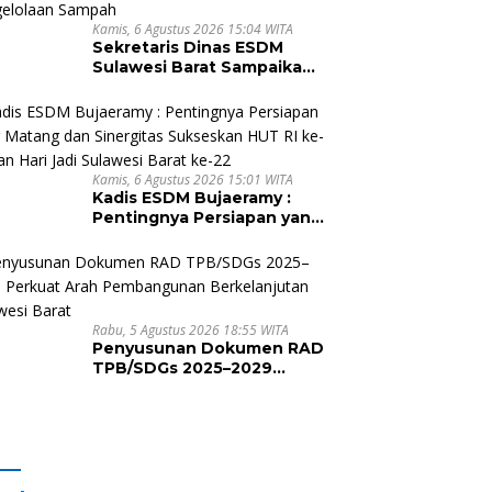
Kamis, 6 Agustus 2026 15:04 WITA
Sekretaris Dinas ESDM
Sulawesi Barat Sampaikan
Kebijakan Pemprov Sulbar
tentang Pengelolaan
Sampah
Kamis, 6 Agustus 2026 15:01 WITA
Kadis ESDM Bujaeramy :
Pentingnya Persiapan yang
Matang dan Sinergitas
Sukseskan HUT RI ke-81
dan Hari Jadi Sulawesi
Barat ke-22
Rabu, 5 Agustus 2026 18:55 WITA
Penyusunan Dokumen RAD
TPB/SDGs 2025–2029
Perkuat Arah
Pembangunan
Berkelanjutan Sulawesi
Barat