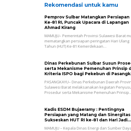
Rekomendasi untuk kamu
Pemprov Sulbar Matangkan Persiapan
Ke-81 RI, Puncak Upacara di Lapangan
Ahmad Kirang
MAMUJU– Pemerintah Provinsi Sulawesi Barat mu
mematangkan persiapan peringatan Hari Ulang
Tahun (HUT) Ke-81 Kemerdekaan…
Dinas Perkebunan Sulbar Susun Prose
serta Mekanisme Pemenuhan Prinsip 
Kriteria ISPO bagi Pekebun di Pasang
PASANGKAYU– Dinas Perkebunan Daerah Provin
Sulawesi Barat melaksanakan kegiatan Penyus
Prosedur serta Mekanisme Pemenuhan Prinsip
Kadis ESDM Bujaeramy : Pentingnya
Persiapan yang Matang dan Sinergitas
Sukseskan HUT RI ke-81 dan Hari Jadi
Sulawesi Barat ke-22
MAMUJU – Kepala Dinas Energi dan Sumber Day