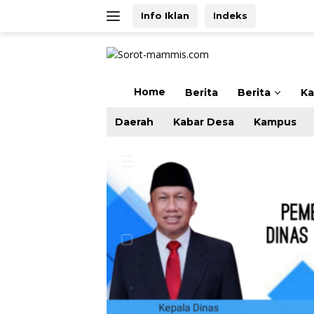
Langsung
Info Iklan
Indeks
ke
konten
Home
Berita
Berita
K
Daerah
Kabar Desa
Kampus