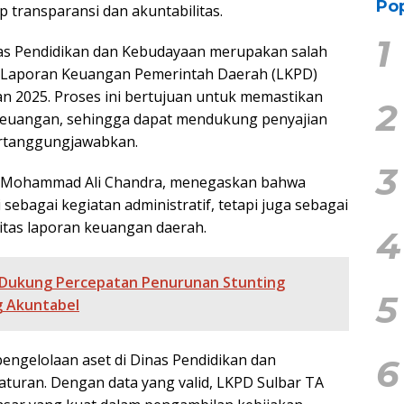
Pop
p transparansi dan akuntabilitas.
1
nas Pendidikan dan Kebudayaan merupakan salah
 Laporan Keuangan Pemerintah Daerah (LKPD)
n 2025. Proses ini bertujuan untuk memastikan
2
 keuangan, sehingga dapat mendukung penyajian
ertanggungjawabkan.
3
t, Mohammad Ali Chandra, menegaskan bahwa
sebagai kegiatan administratif, tetapi juga sebagai
itas laporan keuangan daerah.
4
Dukung Percepatan Penurunan Stunting
5
g Akuntabel
engelolaan aset di Dinas Pendidikan dan
6
aturan. Dengan data yang valid, LKPD Sulbar TA