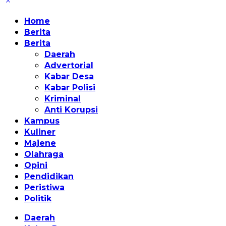
Home
Berita
Berita
Daerah
Advertorial
Kabar Desa
Kabar Polisi
Kriminal
Anti Korupsi
Kampus
Kuliner
Majene
Olahraga
Opini
Pendidikan
Peristiwa
Politik
Daerah