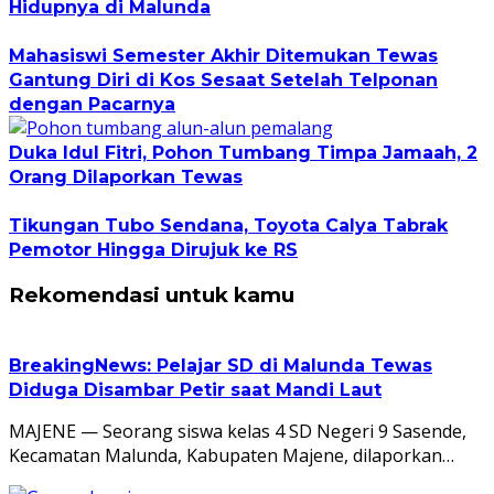
Hidupnya di Malunda
Mahasiswi Semester Akhir Ditemukan Tewas
Gantung Diri di Kos Sesaat Setelah Telponan
dengan Pacarnya
Duka Idul Fitri, Pohon Tumbang Timpa Jamaah, 2
Orang Dilaporkan Tewas
Tikungan Tubo Sendana, Toyota Calya Tabrak
Pemotor Hingga Dirujuk ke RS
Rekomendasi untuk kamu
BreakingNews: Pelajar SD di Malunda Tewas
Diduga Disambar Petir saat Mandi Laut
MAJENE — Seorang siswa kelas 4 SD Negeri 9 Sasende,
Kecamatan Malunda, Kabupaten Majene, dilaporkan…