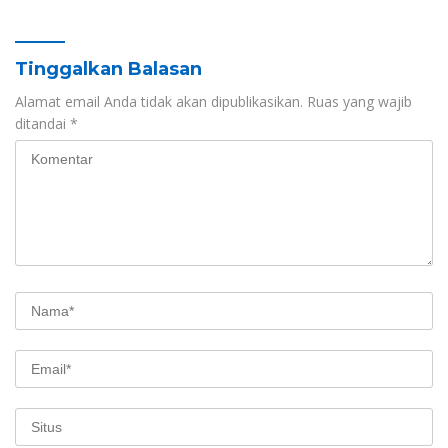
HUT RI ke-81 dan Hari Jadi
Berkelanjutan Sulawesi
Sulawesi Barat ke-22
Barat
Tinggalkan Balasan
Alamat email Anda tidak akan dipublikasikan.
Ruas yang wajib
ditandai
*