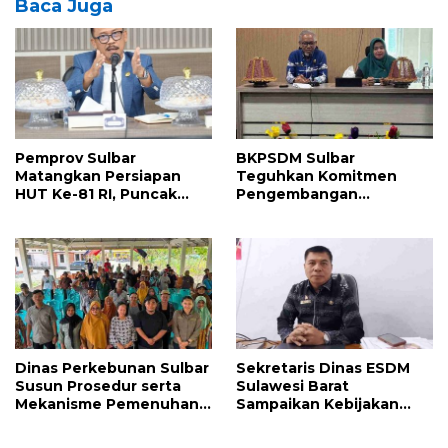
Baca Juga
Pemprov Sulbar
BKPSDM Sulbar
Matangkan Persiapan
Teguhkan Komitmen
HUT Ke-81 RI, Puncak
Pengembangan
Upacara di Lapangan
Kompetensi ASN melalui
Ahmad Kirang
Penandatanganan
Perjanjian Tugas Belajar
2026
Dinas Perkebunan Sulbar
Sekretaris Dinas ESDM
Susun Prosedur serta
Sulawesi Barat
Mekanisme Pemenuhan
Sampaikan Kebijakan
Prinsip dan Kriteria ISPO
Pemprov Sulbar tentang
bagi Pekebun di
Pengelolaan Sampah