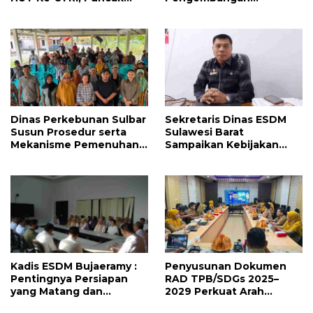
Upacara di Lapangan
Kompetensi ASN melalui
Ahmad Kirang
Penandatanganan
Perjanjian Tugas Belajar
2026
Dinas Perkebunan Sulbar
Sekretaris Dinas ESDM
Susun Prosedur serta
Sulawesi Barat
Mekanisme Pemenuhan
Sampaikan Kebijakan
Prinsip dan Kriteria ISPO
Pemprov Sulbar tentang
bagi Pekebun di
Pengelolaan Sampah
Pasangkayu
Kadis ESDM Bujaeramy :
Penyusunan Dokumen
Pentingnya Persiapan
RAD TPB/SDGs 2025–
yang Matang dan
2029 Perkuat Arah
Sinergitas Sukseskan
Pembangunan