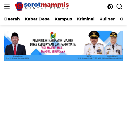
Langsung
ke
konten
Daerah
Kabar Desa
Kampus
Kriminal
Kuliner
Ol