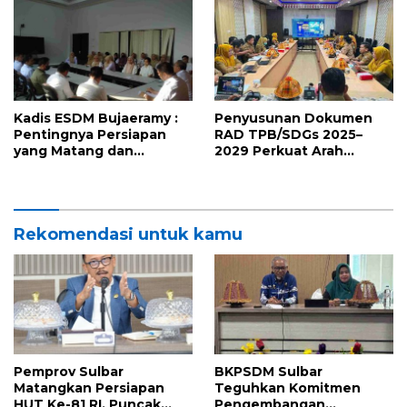
Pasangkayu
Kadis ESDM Bujaeramy :
Penyusunan Dokumen
Pentingnya Persiapan
RAD TPB/SDGs 2025–
yang Matang dan
2029 Perkuat Arah
Sinergitas Sukseskan
Pembangunan
HUT RI ke-81 dan Hari Jadi
Berkelanjutan Sulawesi
Sulawesi Barat ke-22
Barat
Rekomendasi untuk kamu
Pemprov Sulbar
BKPSDM Sulbar
Matangkan Persiapan
Teguhkan Komitmen
HUT Ke-81 RI, Puncak
Pengembangan