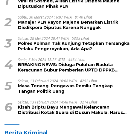
1
Viral di Sosmed, Aliran Listrik Dispora Majene
Diputuskan Pihak PLN
2
Sabtu, 30 Maret 2024 16:07 WITA
8140 Lihat
Manajer PLN Rayon Majene Benarkan Listrik
Disdikpora Diputus Karena Nunggak
3
Selasa, 28 Mei 2024 20:41 WITA
5335 Lihat
Polres Polman Tak Kunjung Tetapkan Tersangka
Pelaku Pengeroyokan, Ada Apa?
4
Senin, 6 Mei 2024 18:26 WITA
4464 Lihat
BREAKING NEWS: Diduga Puluhan Baduta
Keracunan Bubur Pemberian UPTD DPPKB
Kecamatan Pamboang
5
Selasa, 13 Februari 2024 10:08 WITA
4252 Lihat
Masa Tenang, Pengawas Pemilu Tangkap
Tangan Politik Uang
6
Selasa, 13 Februari 2024 14:48 WITA
3214 Lihat
Kisah Briptu Bayu Mengawal Kelancaran
Distribusi Kotak Suara di Dusun Makula, Harus
Melintasi Sungai dan Jalan Terjal
Berita Kriminal