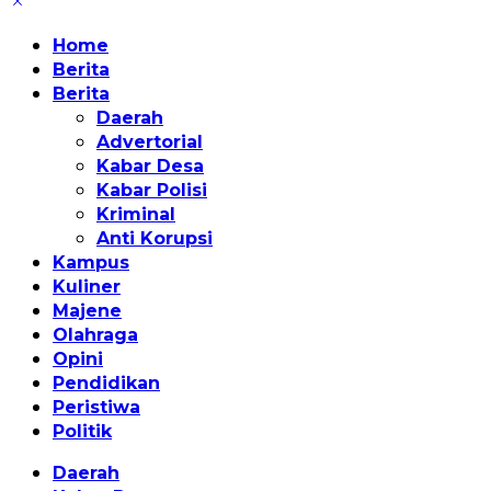
Home
Berita
Berita
Daerah
Advertorial
Kabar Desa
Kabar Polisi
Kriminal
Anti Korupsi
Kampus
Kuliner
Majene
Olahraga
Opini
Pendidikan
Peristiwa
Politik
Daerah