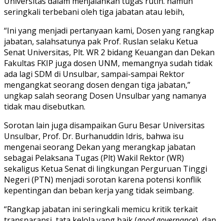
Universitas dalam menjalankan tugas rutin. namun
seringkali terbebani oleh tiga jabatan atau lebih,
“Ini yang menjadi pertanyaan kami, Dosen yang rangkap
jabatan, salahsatunya pak Prof. Ruslan selaku Ketua
Senat Universitas, Plt. WR 2 bidang Keuangan dan Dekan
Fakultas FKIP juga dosen UNM, memangnya sudah tidak
ada lagi SDM di Unsulbar, sampai-sampai Rektor
mengangkat seorang dosen dengan tiga jabatan,”
ungkap salah seorang Dosen Unsulbar yang namanya
tidak mau disebutkan.
Sorotan lain juga disampaikan Guru Besar Universitas
Unsulbar, Prof. Dr. Burhanuddin Idris, bahwa isu
mengenai seorang Dekan yang merangkap jabatan
sebagai Pelaksana Tugas (Plt) Wakil Rektor (WR)
sekaligus Ketua Senat di lingkungan Perguruan Tinggi
Negeri (PTN) menjadi sorotan karena potensi konflik
kepentingan dan beban kerja yang tidak seimbang.
“Rangkap jabatan ini seringkali memicu kritik terkait
transparansi, tata kelola yang baik (
good governance
), dan