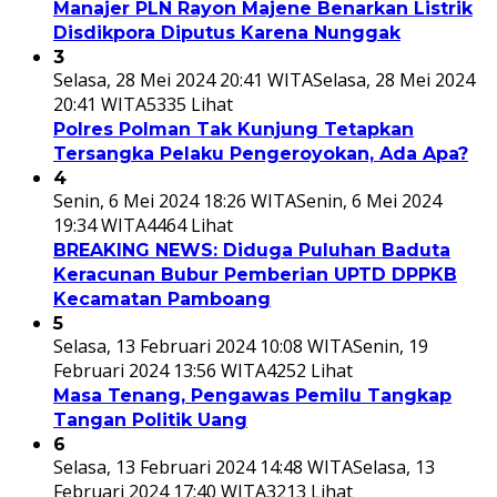
Manajer PLN Rayon Majene Benarkan Listrik
Disdikpora Diputus Karena Nunggak
3
Selasa, 28 Mei 2024 20:41 WITA
Selasa, 28 Mei 2024
20:41 WITA
5335 Lihat
Polres Polman Tak Kunjung Tetapkan
Tersangka Pelaku Pengeroyokan, Ada Apa?
4
Senin, 6 Mei 2024 18:26 WITA
Senin, 6 Mei 2024
19:34 WITA
4464 Lihat
BREAKING NEWS: Diduga Puluhan Baduta
Keracunan Bubur Pemberian UPTD DPPKB
Kecamatan Pamboang
5
Selasa, 13 Februari 2024 10:08 WITA
Senin, 19
Februari 2024 13:56 WITA
4252 Lihat
Masa Tenang, Pengawas Pemilu Tangkap
Tangan Politik Uang
6
Selasa, 13 Februari 2024 14:48 WITA
Selasa, 13
Februari 2024 17:40 WITA
3213 Lihat