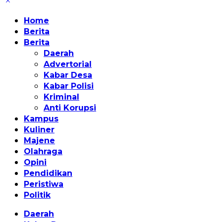
Home
Berita
Berita
Daerah
Advertorial
Kabar Desa
Kabar Polisi
Kriminal
Anti Korupsi
Kampus
Kuliner
Majene
Olahraga
Opini
Pendidikan
Peristiwa
Politik
Daerah