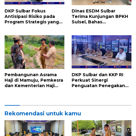
DKP Sulbar Fokus
Dinas ESDM Sulbar
Antisipasi Risiko pada
Terima Kunjungan BPKH
Program Strategis yang
Sulsel, Bahas
Berdampak Langsung
Pemenuhan Kewajiban
bagi Masyarakat
PKS PLTMH Sandapang
Pembangunan Asrama
DKP Sulbar dan KKP RI
Haji di Mamuju, Pemkesra
Perkuat Sinergi
dan Kementerian Haji
Penguatan Penegakan
Sulbar Tinjau Lokasi
Hukum Pemanfaatan
Ruang Laut: Dorong
Kepastian Hukum,
Investasi Berkelanjutan
Rekomendasi untuk kamu
dan Perlindungan
Ekosistem Laut