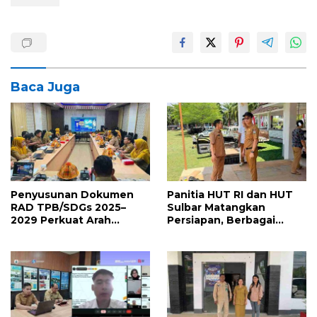
Baca Juga
Penyusunan Dokumen
Panitia HUT RI dan HUT
RAD TPB/SDGs 2025–
Sulbar Matangkan
2029 Perkuat Arah
Persiapan, Berbagai
Pembangunan
Lomba Akan
Berkelanjutan Sulawesi
Dilaksanakan Pemprov
Barat
Sulbar