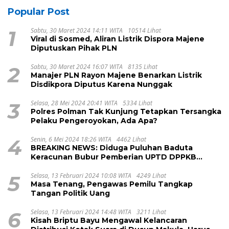
Popular Post
1
Sabtu, 30 Maret 2024 14:11 WITA
10514 Lihat
Viral di Sosmed, Aliran Listrik Dispora Majene
Diputuskan Pihak PLN
2
Sabtu, 30 Maret 2024 16:07 WITA
8135 Lihat
Manajer PLN Rayon Majene Benarkan Listrik
Disdikpora Diputus Karena Nunggak
3
Selasa, 28 Mei 2024 20:41 WITA
5334 Lihat
Polres Polman Tak Kunjung Tetapkan Tersangka
Pelaku Pengeroyokan, Ada Apa?
4
Senin, 6 Mei 2024 18:26 WITA
4462 Lihat
BREAKING NEWS: Diduga Puluhan Baduta
Keracunan Bubur Pemberian UPTD DPPKB
Kecamatan Pamboang
5
Selasa, 13 Februari 2024 10:08 WITA
4249 Lihat
Masa Tenang, Pengawas Pemilu Tangkap
Tangan Politik Uang
6
Selasa, 13 Februari 2024 14:48 WITA
3211 Lihat
Kisah Briptu Bayu Mengawal Kelancaran