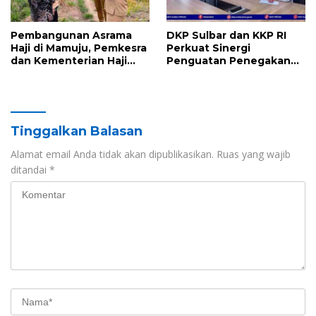
Pembangunan Asrama
DKP Sulbar dan KKP RI
Haji di Mamuju, Pemkesra
Perkuat Sinergi
dan Kementerian Haji
Penguatan Penegakan
Sulbar Tinjau Lokasi
Hukum Pemanfaatan
Ruang Laut: Dorong
Kepastian Hukum,
Investasi Berkelanjutan
dan Perlindungan
Tinggalkan Balasan
Ekosistem Laut
Alamat email Anda tidak akan dipublikasikan.
Ruas yang wajib
ditandai
*