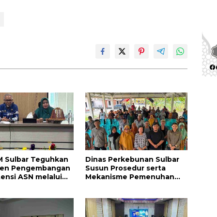
 Sulbar Teguhkan
Dinas Perkebunan Sulbar
en Pengembangan
Susun Prosedur serta
nsi ASN melalui
Mekanisme Pemenuhan
atanganan
Prinsip dan Kriteria ISPO
ian Tugas Belajar
bagi Pekebun di
Pasangkayu