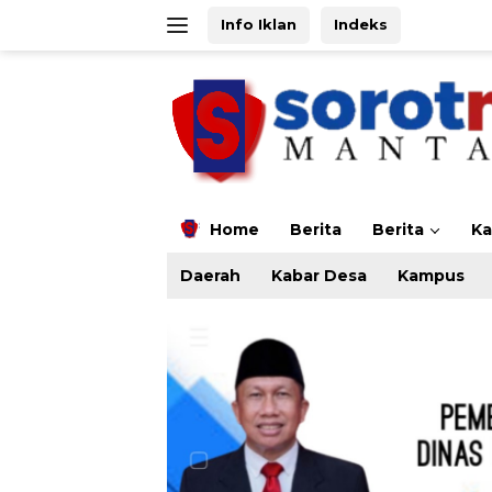
Langsung
Info Iklan
Indeks
ke
konten
Home
Berita
Berita
K
Daerah
Kabar Desa
Kampus