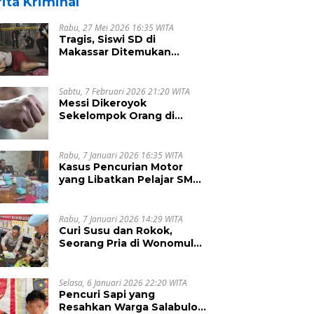
ita Kriminal
Rabu, 27 Mei 2026 16:35 WITA
Tragis, Siswi SD di
Makassar Ditemukan
Tewas Tanpa Busana di
Rumah Kosong
Sabtu, 7 Februari 2026 21:20 WITA
Messi Dikeroyok
Sekelompok Orang di
Malunda, Begini Penjelasan
Kapolsek Antonius
Rabu, 7 Januari 2026 16:35 WITA
Kasus Pencurian Motor
yang Libatkan Pelajar SMA
di Pinrang Dihentikan
Rabu, 7 Januari 2026 14:29 WITA
Curi Susu dan Rokok,
Seorang Pria di Wonomulyo
Berurusan Polisi
Selasa, 6 Januari 2026 22:20 WITA
Pencuri Sapi yang
Resahkan Warga Salabulo