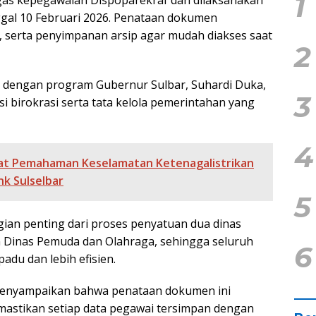
1
ugas kepegawaian Dispoparekraf dan dilaksanakan
nggal 10 Februari 2026. Penataan dokumen
serta penyimpanan arsip agar mudah diakses saat
2
 dengan program Gubernur Sulbar, Suhardi Duka,
3
 birokrasi serta tata kelola pemerintahan yang
4
uat Pemahaman Keselamatan Ketenagalistrikan
nk Sulselbar
5
ian penting dari proses penyatuan dua dinas
n Dinas Pemuda dan Olahraga, sehingga seluruh
6
padu dan lebih efisien.
 menyampaikan bahwa penataan dokumen ini
astikan setiap data pegawai tersimpan dengan