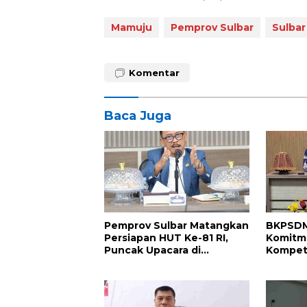
Mamuju
Pemprov Sulbar
Sulbar
Komentar
Baca Juga
Pemprov Sulbar Matangkan
BKPSDM
Persiapan HUT Ke-81 RI,
Komitm
Puncak Upacara di
Kompete
Lapangan Ahmad Kirang
Penand
Perjanj
2026