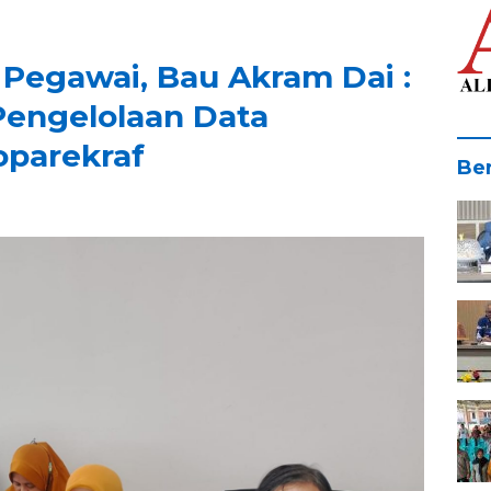
egawai, Bau Akram Dai :
Pengelolaan Data
parekraf
Ber