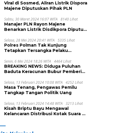
Viral di Sosmed, Aliran Listrik Dispora
Majene Diputuskan Pihak PLN
Sabtu, 30 Maret 2024 16:07 WITA
8140 Lihat
Manajer PLN Rayon Majene
Benarkan Listrik Disdikpora Diputus
Karena Nunggak
Selasa, 28 Mei 2024 20:41 WITA
5335 Lihat
Polres Polman Tak Kunjung
Tetapkan Tersangka Pelaku
Pengeroyokan, Ada Apa?
Senin, 6 Mei 2024 18:26 WITA
4464 Lihat
BREAKING NEWS: Diduga Puluhan
Baduta Keracunan Bubur Pemberian
UPTD DPPKB Kecamatan Pamboang
Selasa, 13 Februari 2024 10:08 WITA
4252 Lihat
Masa Tenang, Pengawas Pemilu
Tangkap Tangan Politik Uang
Selasa, 13 Februari 2024 14:48 WITA
3213 Lihat
Kisah Briptu Bayu Mengawal
Kelancaran Distribusi Kotak Suara di
Dusun Makula, Harus Melintasi
Sungai dan Jalan Terjal