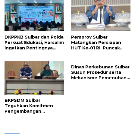
Pajak
DKPPKB Sulbar dan Polda
Pemprov Sulbar
Perkuat Edukasi, Harsalim
Matangkan Persiapan
Ingatkan Pentingnya
HUT Ke-81 RI, Puncak
Tuntaskan Pengobatan
Upacara di Lapangan
TBC Hingga Sembuh
Ahmad Kirang
Dinas Perkebunan Sulbar
Susun Prosedur serta
Mekanisme Pemenuhan
Prinsip dan Kriteria ISPO
bagi Pekebun di
Pasangkayu
BKPSDM Sulbar
Teguhkan Komitmen
Pengembangan
Kompetensi ASN melalui
Penandatanganan
Perjanjian Tugas Belajar
2026