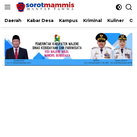
Langsung
ke
konten
Daerah
Kabar Desa
Kampus
Kriminal
Kuliner
Ol