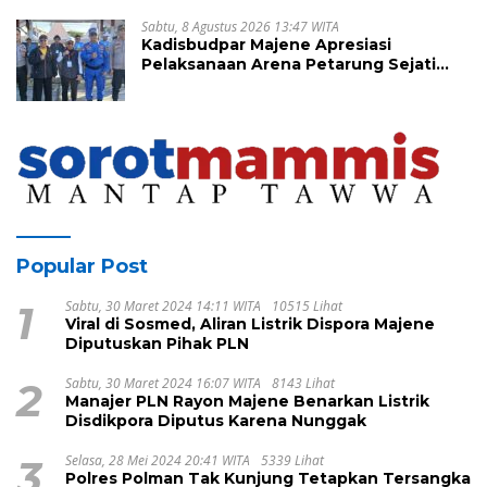
Sabtu, 8 Agustus 2026 13:47 WITA
Kadisbudpar Majene Apresiasi
Pelaksanaan Arena Petarung Sejati
Sandeq Segitiga
Popular Post
1
Sabtu, 30 Maret 2024 14:11 WITA
10515 Lihat
Viral di Sosmed, Aliran Listrik Dispora Majene
Diputuskan Pihak PLN
2
Sabtu, 30 Maret 2024 16:07 WITA
8143 Lihat
Manajer PLN Rayon Majene Benarkan Listrik
Disdikpora Diputus Karena Nunggak
3
Selasa, 28 Mei 2024 20:41 WITA
5339 Lihat
Polres Polman Tak Kunjung Tetapkan Tersangka