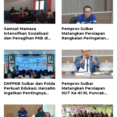
Samsat Mamasa
Pemprov Sulbar
Intensifkan Sosialisasi
Matangkan Persiapan
dan Penagihan PKB di
Rangkaian Peringatan
Kecamatan Mambi,
HUT ke-81 Kemerdekaan
Perkuat Kepatuhan Wajib
Republik Indonesia
Pajak
DKPPKB Sulbar dan Polda
Pemprov Sulbar
Perkuat Edukasi, Harsalim
Matangkan Persiapan
Ingatkan Pentingnya
HUT Ke-81 RI, Puncak
Tuntaskan Pengobatan
Upacara di Lapangan
TBC Hingga Sembuh
Ahmad Kirang