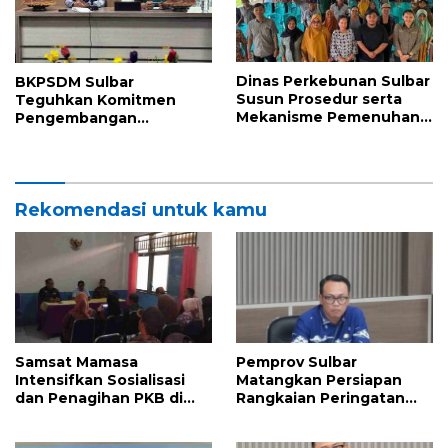
Dinas Perkebunan Sulbar
BKPSDM Sulbar
Susun Prosedur serta
Teguhkan Komitmen
Mekanisme Pemenuhan
Pengembangan
Prinsip dan Kriteria ISPO
Kompetensi ASN melalui
bagi Pekebun di
Penandatanganan
Pasangkayu
Perjanjian Tugas Belajar
2026
Rekomendasi untuk kamu
Samsat Mamasa
Pemprov Sulbar
Intensifkan Sosialisasi
Matangkan Persiapan
dan Penagihan PKB di
Rangkaian Peringatan
Kecamatan Mambi,
HUT ke-81 Kemerdekaan
Perkuat Kepatuhan Wajib
Republik Indonesia