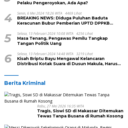
Pelaku Pengeroyokan, Ada Apa?
4
Senin, 6 Mei 2024 18:26 WITA
4469 Lihat
BREAKING NEWS: Diduga Puluhan Baduta
Keracunan Bubur Pemberian UPTD DPPKB
Kecamatan Pamboang
5
Selasa, 13 Februari 2024 10:08 WITA
4256 Lihat
Masa Tenang, Pengawas Pemilu Tangkap
Tangan Politik Uang
6
Selasa, 13 Februari 2024 14:48 WITA
3219 Lihat
Kisah Briptu Bayu Mengawal Kelancaran
Distribusi Kotak Suara di Dusun Makula, Harus
Melintasi Sungai dan Jalan Terjal
Berita Kriminal
Rabu, 27 Mei 2026 16:35 WITA
Tragis, Siswi SD di Makassar Ditemukan
Tewas Tanpa Busana di Rumah Kosong