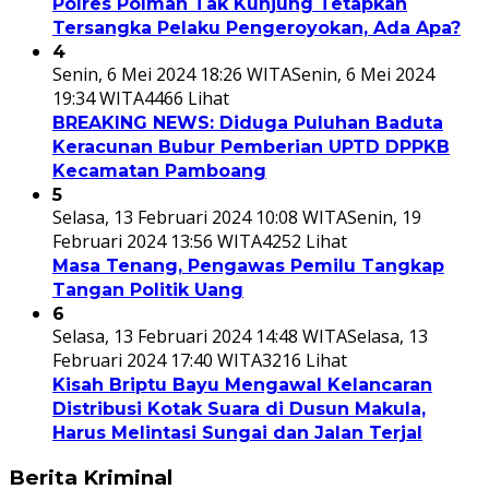
Polres Polman Tak Kunjung Tetapkan
Tersangka Pelaku Pengeroyokan, Ada Apa?
4
Senin, 6 Mei 2024 18:26 WITA
Senin, 6 Mei 2024
19:34 WITA
4466 Lihat
BREAKING NEWS: Diduga Puluhan Baduta
Keracunan Bubur Pemberian UPTD DPPKB
Kecamatan Pamboang
5
Selasa, 13 Februari 2024 10:08 WITA
Senin, 19
Februari 2024 13:56 WITA
4252 Lihat
Masa Tenang, Pengawas Pemilu Tangkap
Tangan Politik Uang
6
Selasa, 13 Februari 2024 14:48 WITA
Selasa, 13
Februari 2024 17:40 WITA
3216 Lihat
Kisah Briptu Bayu Mengawal Kelancaran
Distribusi Kotak Suara di Dusun Makula,
Harus Melintasi Sungai dan Jalan Terjal
Berita Kriminal