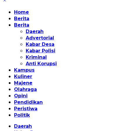
Home
Berita
Berita
Daerah
Advertorial
Kabar Desa
Kabar Polisi
Kriminal
Anti Korupsi
Kampus
Kuliner
Majene
Olahraga
Opini
Pendidikan
Peristiwa
Politik
Daerah