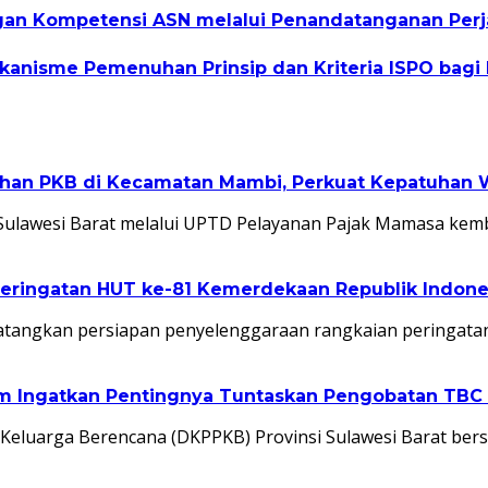
 Kompetensi ASN melalui Penandatanganan Perjan
kanisme Pemenuhan Prinsip dan Kriteria ISPO bagi
ihan PKB di Kecamatan Mambi, Perkuat Kepatuhan W
ulawesi Barat melalui UPTD Pelayanan Pajak Mamasa kem
eringatan HUT ke-81 Kemerdekaan Republik Indone
atangkan persiapan penyelenggaraan rangkaian peringata
lim Ingatkan Pentingnya Tuntaskan Pengobatan TB
eluarga Berencana (DKPPKB) Provinsi Sulawesi Barat ber