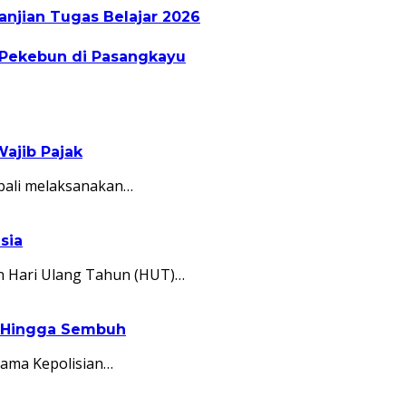
jian Tugas Belajar 2026
 Pekebun di Pasangkayu
ajib Pajak
bali melaksanakan…
sia
n Hari Ulang Tahun (HUT)…
C Hingga Sembuh
sama Kepolisian…