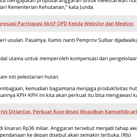
i kita mengajukan proposal anggaran untuk melestarikan huta
ri Kementerian Kehutanan,” kata Junda.
esiasi Partisipasi Aktif OPD Kelola Website dan Medsos
ri usulan. Pasalnya, Kamis nanti Pemprov Sulbar dijadwalka
dal utama untuk memperoleh kompensasi dari pengelolaan k
am inti pelestarian hutan.
mbagaan, kemudian bagaimana menjaga produktivitas hut
nya KPH-KPH ini kita akan perkuat itu bisa mengawasi kaw
rnis Ditlantas, Perkuat Koordinasi Wujudkan Kamseltibcar
 di kisaran Rp36 miliar. Anggaran tersebut menjadi tahap a
ng pendanaan ke depan disebut akan semakin terbuka. (Rls)