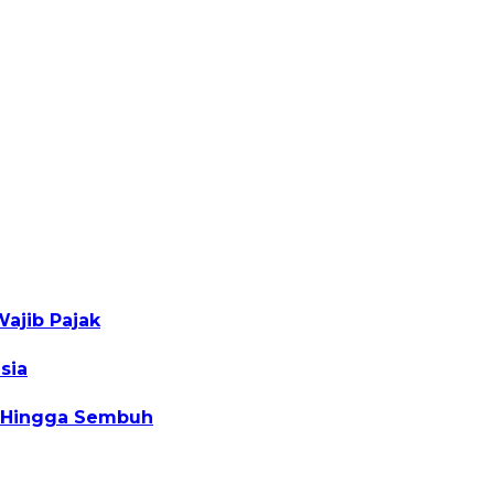
ajib Pajak
sia
C Hingga Sembuh