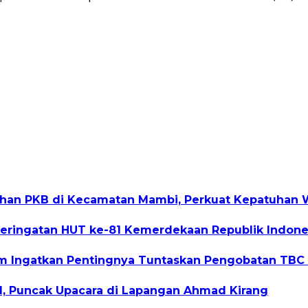
ihan PKB di Kecamatan Mambi, Perkuat Kepatuhan W
eringatan HUT ke-81 Kemerdekaan Republik Indone
lim Ingatkan Pentingnya Tuntaskan Pengobatan TB
I, Puncak Upacara di Lapangan Ahmad Kirang