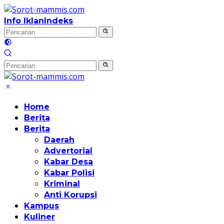
Langsung
ke
Info Iklan
Indeks
konten
Home
Berita
Berita
Daerah
Advertorial
Kabar Desa
Kabar Polisi
Kriminal
Anti Korupsi
Kampus
Kuliner