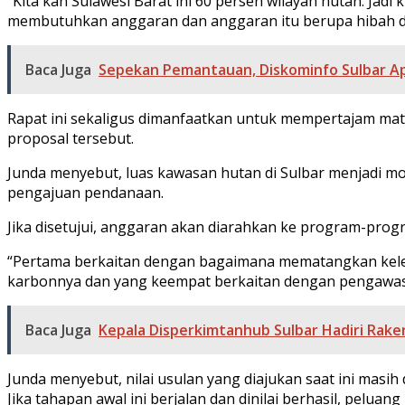
“Kita kan Sulawesi Barat ini 60 persen wilayah hutan. Jad
membutuhkan anggaran dan anggaran itu berupa hibah da
Baca Juga
Sepekan Pemantauan, Diskominfo Sulbar Apr
Rapat ini sekaligus dimanfaatkan untuk mempertajam mate
proposal tersebut.
Junda menyebut, luas kawasan hutan di Sulbar menjadi mo
pengajuan pendanaan.
Jika disetujui, anggaran akan diarahkan ke program-progr
“Pertama berkaitan dengan bagaimana mematangkan kele
karbonnya dan yang keempat berkaitan dengan pengawasan
Baca Juga
Kepala Disperkimtanhub Sulbar Hadiri Rake
Junda menyebut, nilai usulan yang diajukan saat ini masih
Jika tahapan awal ini berjalan dan dinilai berhasil, pelua