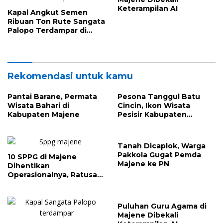
Keterampilan AI
Kapal Angkut Semen
Ribuan Ton Rute Sangata
Palopo Terdampar di
Majene, Ini Sebabnya
Rekomendasi untuk kamu
Pantai Barane, Permata
Pesona Tanggul Batu
Wisata Bahari di
Cincin, Ikon Wisata
Kabupaten Majene
Pesisir Kabupaten
Majene
Tanah Dicaplok, Warga
Pakkola Gugat Pemda
10 SPPG di Majene
Majene ke PN
Dihentikan
Operasionalnya, Ratusan
Sekolah Bakal Tak
Terima MBG
Puluhan Guru Agama di
Majene Dibekali