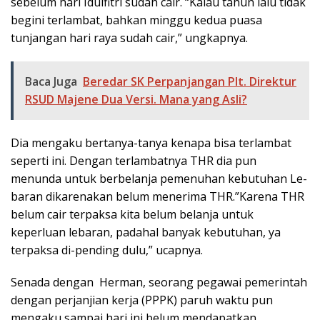
sebelum hari Idulfitri sudah cair. “Kalau tahun lalu tidak
begini terlambat, bahkan minggu kedua puasa
tunjangan hari raya sudah cair,” ung­kapnya.
Baca Juga
Beredar SK Perpanjangan Plt. Direktur
RSUD Majene Dua Versi. Mana yang Asli?
Dia mengaku bertanya-tanya kenapa bisa terlambat
seperti ini. Dengan terlambatnya THR dia pun
menunda untuk berbelanja pe­menuhan kebutuhan Le­
bar­an dikarenakan belum menerima THR.”Karena THR
belum cair terpaksa kita belum belanja untuk
keperluan lebaran, padahal banyak kebutuhan, ya
terpaksa di-pending dulu,” ucapnya.
Senada dengan Herman, seorang pegawai pemerintah
dengan perjanjian kerja (PPPK) paruh waktu pun
mengaku sampai hari ini be­lum mendapatkan