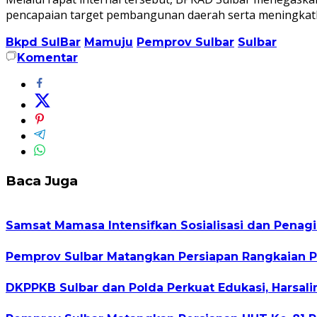
pencapaian target pembangunan daerah serta meningkatk
Bkpd SulBar
Mamuju
Pemprov Sulbar
Sulbar
Komentar
Baca Juga
Samsat Mamasa Intensifkan Sosialisasi dan Penag
Pemprov Sulbar Matangkan Persiapan Rangkaian P
DKPPKB Sulbar dan Polda Perkuat Edukasi, Harsa