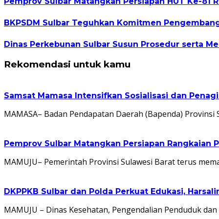
Pemprov Sulbar Matangkan Persiapan HUT Ke-81 R
BKPSDM Sulbar Teguhkan Komitmen Pengembangan
Dinas Perkebunan Sulbar Susun Prosedur serta Me
Rekomendasi untuk kamu
Samsat Mamasa Intensifkan Sosialisasi dan Penag
MAMASA– Badan Pendapatan Daerah (Bapenda) Provinsi S
Pemprov Sulbar Matangkan Persiapan Rangkaian P
MAMUJU– Pemerintah Provinsi Sulawesi Barat terus mem
DKPPKB Sulbar dan Polda Perkuat Edukasi, Harsa
MAMUJU – Dinas Kesehatan, Pengendalian Penduduk dan K