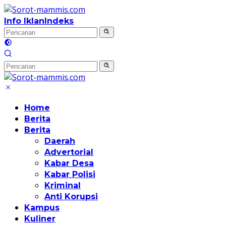
Langsung
ke
Info Iklan
Indeks
konten
Home
Berita
Berita
Daerah
Advertorial
Kabar Desa
Kabar Polisi
Kriminal
Anti Korupsi
Kampus
Kuliner