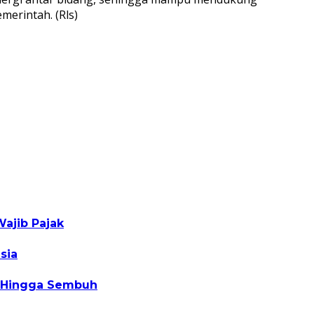
erintah. (Rls)
ajib Pajak
sia
C Hingga Sembuh