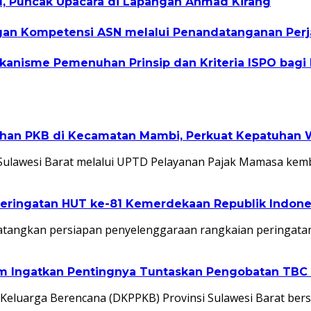
I, Puncak Upacara di Lapangan Ahmad Kirang
 Kompetensi ASN melalui Penandatanganan Perjan
kanisme Pemenuhan Prinsip dan Kriteria ISPO bagi
ihan PKB di Kecamatan Mambi, Perkuat Kepatuhan W
ulawesi Barat melalui UPTD Pelayanan Pajak Mamasa kem
eringatan HUT ke-81 Kemerdekaan Republik Indone
atangkan persiapan penyelenggaraan rangkaian peringata
lim Ingatkan Pentingnya Tuntaskan Pengobatan TB
eluarga Berencana (DKPPKB) Provinsi Sulawesi Barat ber