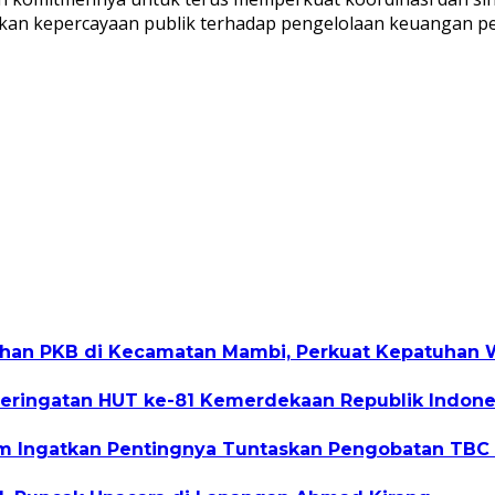
an kepercayaan publik terhadap pengelolaan keuangan pem
ihan PKB di Kecamatan Mambi, Perkuat Kepatuhan W
eringatan HUT ke-81 Kemerdekaan Republik Indone
lim Ingatkan Pentingnya Tuntaskan Pengobatan TB