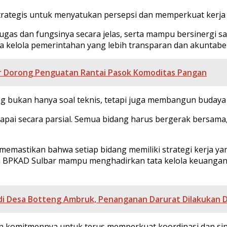
strategis untuk menyatukan persepsi dan memperkuat kerja
as dan fungsinya secara jelas, serta mampu bersinergi sa
kelola pemerintahan yang lebih transparan dan akuntabel,”
 Dorong Penguatan Rantai Pasok Komoditas Pangan
 bukan hanya soal teknis, tetapi juga membangun budaya k
apai secara parsial. Semua bidang harus bergerak bersama,
memastikan bahwa setiap bidang memiliki strategi kerja ya
n BPKAD Sulbar mampu menghadirkan tata kelola keuangan da
 Desa Botteng Ambruk, Penanganan Darurat Dilakukan D
kan komitmennya untuk terus memperkuat koordinasi dan s