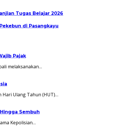
jian Tugas Belajar 2026
 Pekebun di Pasangkayu
ajib Pajak
bali melaksanakan…
sia
n Hari Ulang Tahun (HUT)…
C Hingga Sembuh
sama Kepolisian…