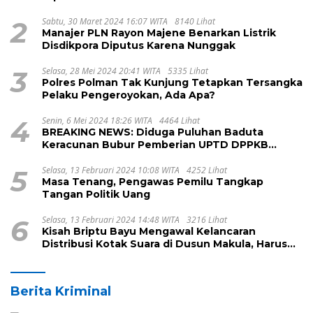
2
Sabtu, 30 Maret 2024 16:07 WITA
8140 Lihat
Manajer PLN Rayon Majene Benarkan Listrik
Disdikpora Diputus Karena Nunggak
3
Selasa, 28 Mei 2024 20:41 WITA
5335 Lihat
Polres Polman Tak Kunjung Tetapkan Tersangka
Pelaku Pengeroyokan, Ada Apa?
4
Senin, 6 Mei 2024 18:26 WITA
4464 Lihat
BREAKING NEWS: Diduga Puluhan Baduta
Keracunan Bubur Pemberian UPTD DPPKB
Kecamatan Pamboang
5
Selasa, 13 Februari 2024 10:08 WITA
4252 Lihat
Masa Tenang, Pengawas Pemilu Tangkap
Tangan Politik Uang
6
Selasa, 13 Februari 2024 14:48 WITA
3216 Lihat
Kisah Briptu Bayu Mengawal Kelancaran
Distribusi Kotak Suara di Dusun Makula, Harus
Melintasi Sungai dan Jalan Terjal
Berita Kriminal