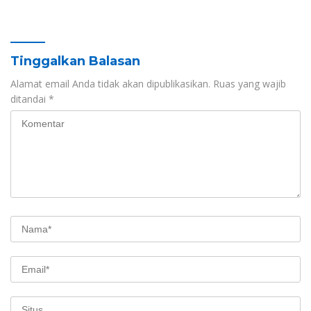
Sinergitas Sukseskan
Pembangunan
HUT RI ke-81 dan Hari Jadi
Berkelanjutan Sulawesi
Sulawesi Barat ke-22
Barat
Tinggalkan Balasan
Alamat email Anda tidak akan dipublikasikan.
Ruas yang wajib
ditandai
*