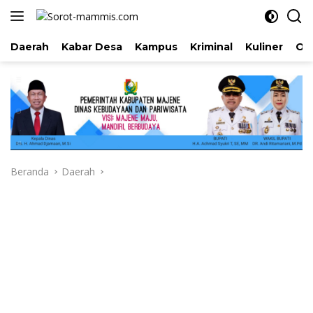
Langsung
ke
konten
Daerah
Kabar Desa
Kampus
Kriminal
Kuliner
Ol
Beranda
Daerah