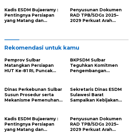
bagi Pekebun di
Pengelolaan Sampah
Pasangkayu
Kadis ESDM Bujaeramy :
Penyusunan Dokumen
Pentingnya Persiapan
RAD TPB/SDGs 2025–
yang Matang dan
2029 Perkuat Arah
Sinergitas Sukseskan
Pembangunan
HUT RI ke-81 dan Hari Jadi
Berkelanjutan Sulawesi
Sulawesi Barat ke-22
Barat
Rekomendasi untuk kamu
Pemprov Sulbar
BKPSDM Sulbar
Matangkan Persiapan
Teguhkan Komitmen
HUT Ke-81 RI, Puncak
Pengembangan
Upacara di Lapangan
Kompetensi ASN melalui
Ahmad Kirang
Penandatanganan
Perjanjian Tugas Belajar
Dinas Perkebunan Sulbar
Sekretaris Dinas ESDM
2026
Susun Prosedur serta
Sulawesi Barat
Mekanisme Pemenuhan
Sampaikan Kebijakan
Prinsip dan Kriteria ISPO
Pemprov Sulbar tentang
bagi Pekebun di
Pengelolaan Sampah
Pasangkayu
Kadis ESDM Bujaeramy :
Penyusunan Dokumen
Pentingnya Persiapan
RAD TPB/SDGs 2025–
yang Matang dan
2029 Perkuat Arah