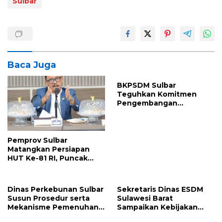
Sulbar
Baca Juga
BKPSDM Sulbar
Teguhkan Komitmen
Pengembangan
Kompetensi ASN melalui
Penandatanganan
Perjanjian Tugas Belajar
2026
Pemprov Sulbar
Matangkan Persiapan
HUT Ke-81 RI, Puncak
Upacara di Lapangan
Ahmad Kirang
Dinas Perkebunan Sulbar
Sekretaris Dinas ESDM
Susun Prosedur serta
Sulawesi Barat
Mekanisme Pemenuhan
Sampaikan Kebijakan
Prinsip dan Kriteria ISPO
Pemprov Sulbar tentang