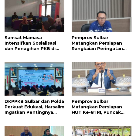
Samsat Mamasa
Pemprov Sulbar
Intensifkan Sosialisasi
Matangkan Persiapan
dan Penagihan PKB di
Rangkaian Peringatan
Kecamatan Mambi,
HUT ke-81 Kemerdekaan
Perkuat Kepatuhan Wajib
Republik Indonesia
Pajak
DKPPKB Sulbar dan Polda
Pemprov Sulbar
Perkuat Edukasi, Harsalim
Matangkan Persiapan
Ingatkan Pentingnya
HUT Ke-81 RI, Puncak
Tuntaskan Pengobatan
Upacara di Lapangan
TBC Hingga Sembuh
Ahmad Kirang