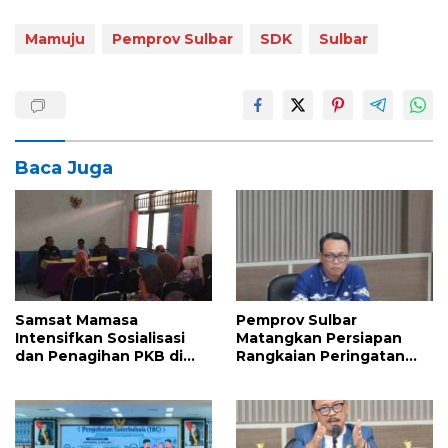
Mamuju
Pemprov Sulbar
SDK
Sulbar
Baca Juga
Samsat Mamasa
Pemprov Sulbar
Intensifkan Sosialisasi
Matangkan Persiapan
dan Penagihan PKB di
Rangkaian Peringatan
Kecamatan Mambi,
HUT ke-81 Kemerdekaan
Perkuat Kepatuhan Wajib
Republik Indonesia
Pajak