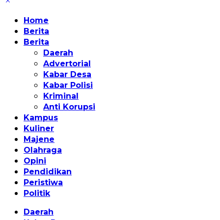
Home
Berita
Berita
Daerah
Advertorial
Kabar Desa
Kabar Polisi
Kriminal
Anti Korupsi
Kampus
Kuliner
Majene
Olahraga
Opini
Pendidikan
Peristiwa
Politik
Daerah