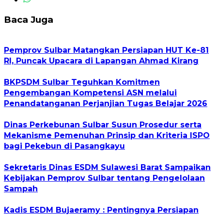
Baca Juga
Pemprov Sulbar Matangkan Persiapan HUT Ke-81
RI, Puncak Upacara di Lapangan Ahmad Kirang
BKPSDM Sulbar Teguhkan Komitmen
Pengembangan Kompetensi ASN melalui
Penandatanganan Perjanjian Tugas Belajar 2026
Dinas Perkebunan Sulbar Susun Prosedur serta
Mekanisme Pemenuhan Prinsip dan Kriteria ISPO
bagi Pekebun di Pasangkayu
Sekretaris Dinas ESDM Sulawesi Barat Sampaikan
Kebijakan Pemprov Sulbar tentang Pengelolaan
Sampah
Kadis ESDM Bujaeramy : Pentingnya Persiapan