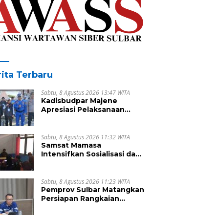
ita Terbaru
Sabtu, 8 Agustus 2026 13:47 WITA
Kadisbudpar Majene
Apresiasi Pelaksanaan
Arena Petarung Sejati
Sandeq Segitiga
Sabtu, 8 Agustus 2026 11:32 WITA
Samsat Mamasa
Intensifkan Sosialisasi dan
Penagihan PKB di
Kecamatan Mambi, Perkuat
Kepatuhan Wajib Pajak
Sabtu, 8 Agustus 2026 11:23 WITA
Pemprov Sulbar Matangkan
Persiapan Rangkaian
Peringatan HUT ke-81
Kemerdekaan Republik