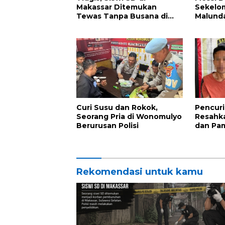
Makassar Ditemukan
Sekelo
Tewas Tanpa Busana di
Malunda
Rumah Kosong
Kapolse
Curi Susu dan Rokok,
Pencuri
Seorang Pria di Wonomulyo
Resahk
Berurusan Polisi
dan Pa
Rekomendasi untuk kamu