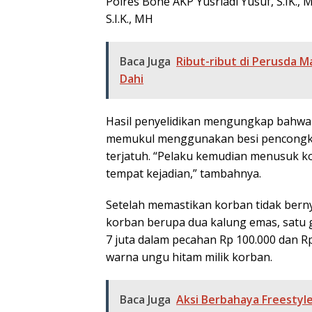
Polres Bone AKP Yusriadi Yusuf, S.IK.,
S.I.K., MH
Baca Juga
Ribut-ribut di Perusda M
Dahi
Hasil penyelidikan mengungkap bahw
memukul menggunakan besi pencongkel
terjatuh. “Pelaku kemudian menusuk ko
tempat kejadian,” tambahnya.
Setelah memastikan korban tidak bern
korban berupa dua kalung emas, satu ge
7 juta dalam pecahan Rp 100.000 dan R
warna ungu hitam milik korban.
Baca Juga
Aksi Berbahaya Freestyl