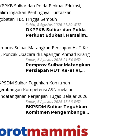
Indonesia
Sabtu, 8 Agustus 2026 11:20 WITA
DKPPKB Sulbar dan Polda
Perkuat Edukasi, Harsalim
Ingatkan Pentingnya
Tuntaskan Pengobatan
TBC Hingga Sembuh
Kamis, 6 Agustus 2026 21:54 WITA
Pemprov Sulbar Matangkan
Persiapan HUT Ke-81 RI,
Puncak Upacara di
Lapangan Ahmad Kirang
Kamis, 6 Agustus 2026 15:36 WITA
BKPSDM Sulbar Teguhkan
Komitmen Pengembangan
Kompetensi ASN melalui
Penandatanganan
Perjanjian Tugas Belajar
2026