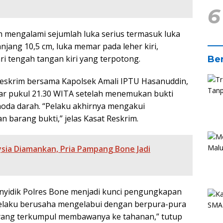
6
n mengalami sejumlah luka serius termasuk luka
jang 10,5 cm, luka memar pada leher kiri,
ari tengah tangan kiri yang terpotong.
Ber
Reskrim bersama Kapolsek Amali IPTU Hasanuddin,
tar pukul 21.30 WITA setelah menemukan bukti
noda darah. “Pelaku akhirnya mengakui
 barang bukti,” jelas Kasat Reskrim.
ysia Diamankan, Pria Pampang Bone Jadi
enyidik Polres Bone menjadi kunci pengungkapan
 pelaku berusaha mengelabui dengan berpura-pura
 yang terkumpul membawanya ke tahanan,” tutup