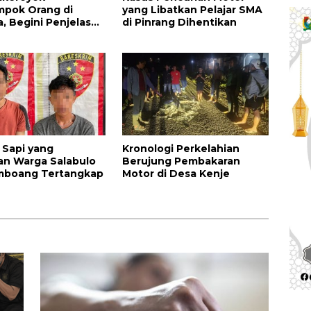
mpok Orang di
yang Libatkan Pelajar SMA
, Begini Penjelasan
di Pinrang Dihentikan
k Antonius
 Sapi yang
Kronologi Perkelahian
an Warga Salabulo
Berujung Pembakaran
mboang Tertangkap
Motor di Desa Kenje