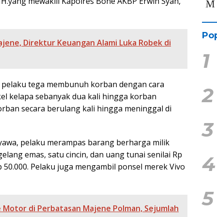
 MH.yang mewakili Kapolres Bone AKBP Erwin Syah,
Pop
ajene, Direktur Keuangan Alami Luka Robek di
1
a pelaku tega membunuh korban dengan cara
2
 kelapa sebanyak dua kali hingga korban
rban secara berulang kali hingga meninggal di
3
yawa, pelaku merampas barang berharga milik
lang emas, satu cincin, dan uang tunai senilai Rp
4
p 50.000. Pelaku juga mengambil ponsel merek Vivo
5
e Motor di Perbatasan Majene Polman, Sejumlah