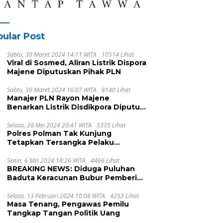
ular Post
Sabtu, 30 Maret 2024 14:11 WITA
10514 Lihat
Viral di Sosmed, Aliran Listrik Dispora
Majene Diputuskan Pihak PLN
Sabtu, 30 Maret 2024 16:07 WITA
8140 Lihat
Manajer PLN Rayon Majene
Benarkan Listrik Disdikpora Diputus
Karena Nunggak
Selasa, 28 Mei 2024 20:41 WITA
5335 Lihat
Polres Polman Tak Kunjung
Tetapkan Tersangka Pelaku
Pengeroyokan, Ada Apa?
Senin, 6 Mei 2024 18:26 WITA
4466 Lihat
BREAKING NEWS: Diduga Puluhan
Baduta Keracunan Bubur Pemberian
UPTD DPPKB Kecamatan Pamboang
Selasa, 13 Februari 2024 10:08 WITA
4252 Lihat
Masa Tenang, Pengawas Pemilu
Tangkap Tangan Politik Uang