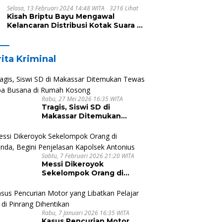
Selasa, 13 Februari 2024 14:48 WITA
3216 Lihat
Kisah Briptu Bayu Mengawal
Kelancaran Distribusi Kotak Suara di
Dusun Makula, Harus Melintasi
Sungai dan Jalan Terjal
ita Kriminal
Rabu, 27 Mei 2026 16:35 WITA
Tragis, Siswi SD di
Makassar Ditemukan
Tewas Tanpa Busana di
Rumah Kosong
Sabtu, 7 Februari 2026 21:20 WITA
Messi Dikeroyok
Sekelompok Orang di
Malunda, Begini Penjelasan
Kapolsek Antonius
Rabu, 7 Januari 2026 16:35 WITA
Kasus Pencurian Motor