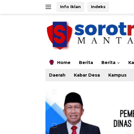
Langsung
Info Iklan
Indeks
ke
konten
Home
Berita
Berita
K
Daerah
Kabar Desa
Kampus