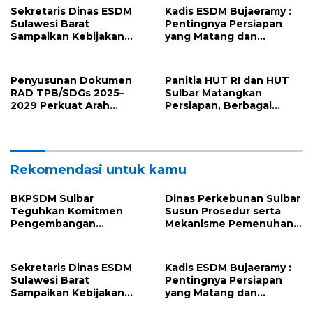
Perjanjian Tugas Belajar
Pasangkayu
Sekretaris Dinas ESDM
Kadis ESDM Bujaeramy :
2026
Sulawesi Barat
Pentingnya Persiapan
Sampaikan Kebijakan
yang Matang dan
Pemprov Sulbar tentang
Sinergitas Sukseskan
Pengelolaan Sampah
HUT RI ke-81 dan Hari Jadi
Sulawesi Barat ke-22
Penyusunan Dokumen
Panitia HUT RI dan HUT
RAD TPB/SDGs 2025–
Sulbar Matangkan
2029 Perkuat Arah
Persiapan, Berbagai
Pembangunan
Lomba Akan
Berkelanjutan Sulawesi
Dilaksanakan Pemprov
Barat
Sulbar
Rekomendasi untuk kamu
BKPSDM Sulbar
Dinas Perkebunan Sulbar
Teguhkan Komitmen
Susun Prosedur serta
Pengembangan
Mekanisme Pemenuhan
Kompetensi ASN melalui
Prinsip dan Kriteria ISPO
Penandatanganan
bagi Pekebun di
Perjanjian Tugas Belajar
Pasangkayu
Sekretaris Dinas ESDM
Kadis ESDM Bujaeramy :
2026
Sulawesi Barat
Pentingnya Persiapan
Sampaikan Kebijakan
yang Matang dan
Pemprov Sulbar tentang
Sinergitas Sukseskan