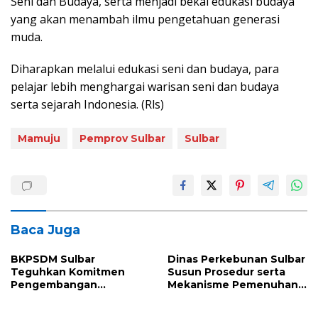
Seni dan Budaya, serta menjadi bekal edukasi budaya
yang akan menambah ilmu pengetahuan generasi
muda.
Diharapkan melalui edukasi seni dan budaya, para
pelajar lebih menghargai warisan seni dan budaya
serta sejarah Indonesia. (Rls)
Mamuju
Pemprov Sulbar
Sulbar
Baca Juga
BKPSDM Sulbar
Dinas Perkebunan Sulbar
Teguhkan Komitmen
Susun Prosedur serta
Pengembangan
Mekanisme Pemenuhan
Kompetensi ASN melalui
Prinsip dan Kriteria ISPO
Penandatanganan
bagi Pekebun di