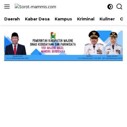
Langsung
ke
konten
Daerah
Kabar Desa
Kampus
Kriminal
Kuliner
Ol