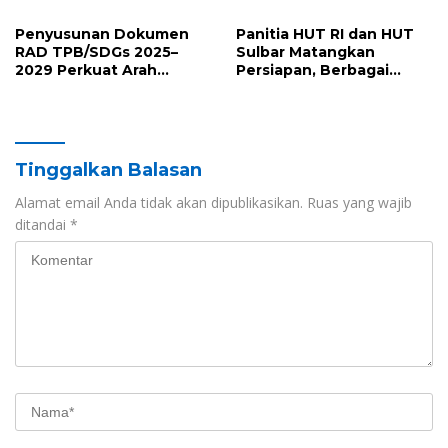
Pengelolaan Sampah
HUT RI ke-81 dan Hari Jadi
Sulawesi Barat ke-22
Penyusunan Dokumen
Panitia HUT RI dan HUT
RAD TPB/SDGs 2025–
Sulbar Matangkan
2029 Perkuat Arah
Persiapan, Berbagai
Pembangunan
Lomba Akan
Berkelanjutan Sulawesi
Dilaksanakan Pemprov
Barat
Sulbar
Tinggalkan Balasan
Alamat email Anda tidak akan dipublikasikan.
Ruas yang wajib
ditandai
*