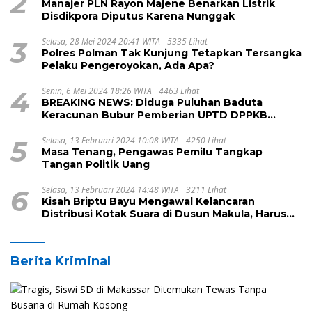
2
Manajer PLN Rayon Majene Benarkan Listrik
Disdikpora Diputus Karena Nunggak
3
Selasa, 28 Mei 2024 20:41 WITA
5335 Lihat
Polres Polman Tak Kunjung Tetapkan Tersangka
Pelaku Pengeroyokan, Ada Apa?
4
Senin, 6 Mei 2024 18:26 WITA
4463 Lihat
BREAKING NEWS: Diduga Puluhan Baduta
Keracunan Bubur Pemberian UPTD DPPKB
Kecamatan Pamboang
5
Selasa, 13 Februari 2024 10:08 WITA
4250 Lihat
Masa Tenang, Pengawas Pemilu Tangkap
Tangan Politik Uang
6
Selasa, 13 Februari 2024 14:48 WITA
3211 Lihat
Kisah Briptu Bayu Mengawal Kelancaran
Distribusi Kotak Suara di Dusun Makula, Harus
Melintasi Sungai dan Jalan Terjal
Berita Kriminal