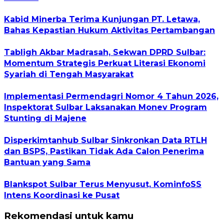
Kabid Minerba Terima Kunjungan PT. Letawa,
Bahas Kepastian Hukum Aktivitas Pertambangan
Tabligh Akbar Madrasah, Sekwan DPRD Sulbar:
Momentum Strategis Perkuat Literasi Ekonomi
Syariah di Tengah Masyarakat
Implementasi Permendagri Nomor 4 Tahun 2026,
Inspektorat Sulbar Laksanakan Monev Program
Stunting di Majene
Disperkimtanhub Sulbar Sinkronkan Data RTLH
dan BSPS, Pastikan Tidak Ada Calon Penerima
Bantuan yang Sama
Blankspot Sulbar Terus Menyusut, KominfoSS
Intens Koordinasi ke Pusat
Rekomendasi untuk kamu