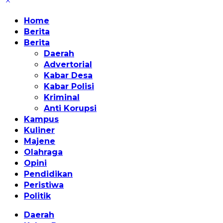
Home
Berita
Berita
Daerah
Advertorial
Kabar Desa
Kabar Polisi
Kriminal
Anti Korupsi
Kampus
Kuliner
Majene
Olahraga
Opini
Pendidikan
Peristiwa
Politik
Daerah