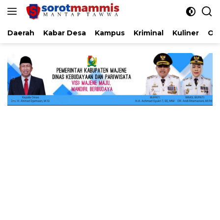
Langsung
ke
konten
Daerah
Kabar Desa
Kampus
Kriminal
Kuliner
Ol