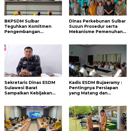
BKPSDM Sulbar
Dinas Perkebunan Sulbar
Teguhkan Komitmen
Susun Prosedur serta
Pengembangan
Mekanisme Pemenuhan
Kompetensi ASN melalui
Prinsip dan Kriteria ISPO
Penandatanganan
bagi Pekebun di
Perjanjian Tugas Belajar
Pasangkayu
2026
Sekretaris Dinas ESDM
Kadis ESDM Bujaeramy :
Sulawesi Barat
Pentingnya Persiapan
Sampaikan Kebijakan
yang Matang dan
Pemprov Sulbar tentang
Sinergitas Sukseskan
Pengelolaan Sampah
HUT RI ke-81 dan Hari Jadi
Sulawesi Barat ke-22