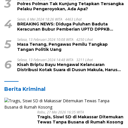
3
Polres Polman Tak Kunjung Tetapkan Tersangka
Pelaku Pengeroyokan, Ada Apa?
4
Senin, 6 Mei 2024 18:26 WITA
4463 Lihat
BREAKING NEWS: Diduga Puluhan Baduta
Keracunan Bubur Pemberian UPTD DPPKB
Kecamatan Pamboang
5
Selasa, 13 Februari 2024 10:08 WITA
4250 Lihat
Masa Tenang, Pengawas Pemilu Tangkap
Tangan Politik Uang
6
Selasa, 13 Februari 2024 14:48 WITA
3211 Lihat
Kisah Briptu Bayu Mengawal Kelancaran
Distribusi Kotak Suara di Dusun Makula, Harus
Melintasi Sungai dan Jalan Terjal
Berita Kriminal
Rabu, 27 Mei 2026 16:35 WITA
Tragis, Siswi SD di Makassar Ditemukan
Tewas Tanpa Busana di Rumah Kosong