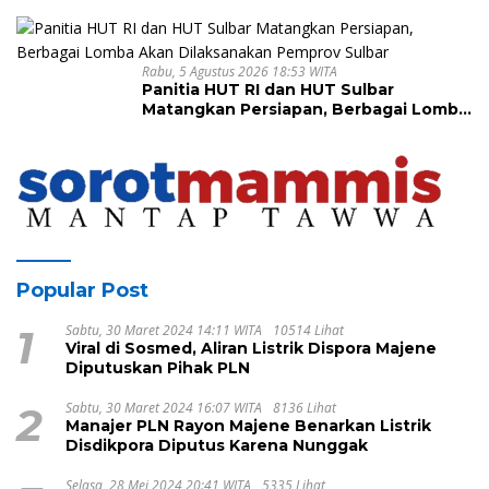
Berkelanjutan Sulawesi Barat
Rabu, 5 Agustus 2026 18:53 WITA
Panitia HUT RI dan HUT Sulbar
Matangkan Persiapan, Berbagai Lomba
Akan Dilaksanakan Pemprov Sulbar
Popular Post
1
Sabtu, 30 Maret 2024 14:11 WITA
10514 Lihat
Viral di Sosmed, Aliran Listrik Dispora Majene
Diputuskan Pihak PLN
2
Sabtu, 30 Maret 2024 16:07 WITA
8136 Lihat
Manajer PLN Rayon Majene Benarkan Listrik
Disdikpora Diputus Karena Nunggak
Selasa, 28 Mei 2024 20:41 WITA
5335 Lihat