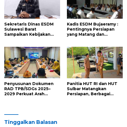
Sekretaris Dinas ESDM
Kadis ESDM Bujaeramy :
Sulawesi Barat
Pentingnya Persiapan
Sampaikan Kebijakan
yang Matang dan
Pemprov Sulbar tentang
Sinergitas Sukseskan
Pengelolaan Sampah
HUT RI ke-81 dan Hari Jadi
Sulawesi Barat ke-22
Penyusunan Dokumen
Panitia HUT RI dan HUT
RAD TPB/SDGs 2025–
Sulbar Matangkan
2029 Perkuat Arah
Persiapan, Berbagai
Pembangunan
Lomba Akan
Berkelanjutan Sulawesi
Dilaksanakan Pemprov
Barat
Sulbar
Tinggalkan Balasan