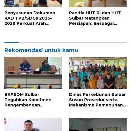
Penyusunan Dokumen
Panitia HUT RI dan HUT
RAD TPB/SDGs 2025–
Sulbar Matangkan
2029 Perkuat Arah
Persiapan, Berbagai
Pembangunan
Lomba Akan
Berkelanjutan Sulawesi
Dilaksanakan Pemprov
Barat
Sulbar
Rekomendasi untuk kamu
BKPSDM Sulbar
Dinas Perkebunan Sulbar
Teguhkan Komitmen
Susun Prosedur serta
Pengembangan
Mekanisme Pemenuhan
Kompetensi ASN melalui
Prinsip dan Kriteria ISPO
Penandatanganan
bagi Pekebun di
Perjanjian Tugas Belajar
Pasangkayu
2026