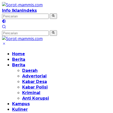
Langsung
ke
Info Iklan
Indeks
konten
Home
Berita
Berita
Daerah
Advertorial
Kabar Desa
Kabar Polisi
Kriminal
Anti Korupsi
Kampus
Kuliner