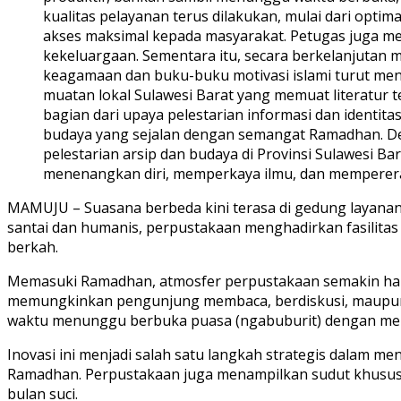
kualitas pelayanan terus dilakukan, mulai dari opti
akses maksimal kepada masyarakat. Petugas juga m
kekeluargaan. Sementara itu, secara berkelanjutan 
keagamaan dan buku-buku motivasi islami turut men
muatan lokal Sulawesi Barat yang memuat literatur te
bagian dari upaya pelestarian informasi dan identit
budaya yang sejalan dengan semangat Ramadhan. Deng
pelestarian arsip dan budaya di Provinsi Sulawesi 
menenangkan diri, memperkaya ilmu, dan memperera
MAMUJU – Suasana berbeda kini terasa di gedung layanan
santai dan humanis, perpustakaan menghadirkan fasilita
berkah.
Memasuki Ramadhan, atmosfer perpustakaan semakin hanga
memungkinkan pengunjung membaca, berdiskusi, maupun 
waktu menunggu berbuka puasa (ngabuburit) dengan memb
Inovasi ini menjadi salah satu langkah strategis dalam me
Ramadhan. Perpustakaan juga menampilkan sudut khusus kol
bulan suci.