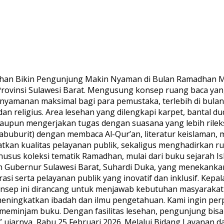
esehan Bikin Pengunjung Makin Nyaman di Bulan Ramadhan M
rovinsi Sulawesi Barat. Mengusung konsep ruang baca yan
enyamanan maksimal bagi para pemustaka, terlebih di bul
 religius. Area lesehan yang dilengkapi karpet, bantal d
upun mengerjakan tugas dengan suasana yang lebih rilek
burit) dengan membaca Al-Qur’an, literatur keislaman, m
tkan kualitas pelayanan publik, sekaligus menghadirkan rua
s koleksi tematik Ramadhan, mulai dari buku sejarah Islam
ahan Gubernur Sulawesi Barat, Suhardi Duka, yang meneka
rasi serta pelayanan publik yang inovatif dan inklusif. Kep
nsep ini dirancang untuk menjawab kebutuhan masyarakat a
ingkatkan ibadah dan ilmu pengetahuan. Kami ingin pe
minjam buku. Dengan fasilitas lesehan, pengunjung bisa
 ujarnya, Rabu 25 Februari 2026. Melalui Bidang Layana