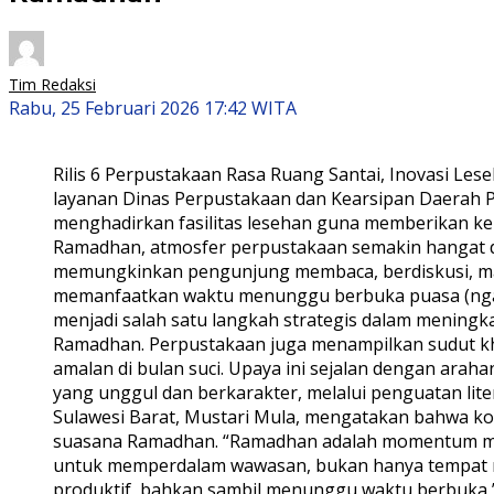
Tim Redaksi
Rabu, 25 Februari 2026 17:42 WITA
Rilis 6 Perpustakaan Rasa Ruang Santai, Inovasi L
layanan Dinas Perpustakaan dan Kearsipan Daerah P
menghadirkan fasilitas lesehan guna memberikan k
Ramadhan, atmosfer perpustakaan semakin hangat dan
memungkinkan pengunjung membaca, berdiskusi, ma
memanfaatkan waktu menunggu berbuka puasa (ngabu
menjadi salah satu langkah strategis dalam meningka
Ramadhan. Perpustakaan juga menampilkan sudut khusu
amalan di bulan suci. Upaya ini sejalan dengan ar
yang unggul dan berkarakter, melalui penguatan lite
Sulawesi Barat, Mustari Mula, mengatakan bahwa ko
suasana Ramadhan. “Ramadhan adalah momentum men
untuk memperdalam wawasan, bukan hanya tempat me
produktif, bahkan sambil menunggu waktu berbuka,”