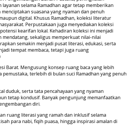
n jam layanan selama Ramadhan agar tetap memberikan
na menciptakan suasana yang nyaman dan penuh
aupun digital. Khusus Ramadhan, koleksi literatur
masyarakat. Perpustakaan juga menyediakan koleksi
otensi kearifan lokal. Kehadiran koleksi ini menjadi
n mendatang, sekaligus memperkuat nilai-nilai
pkan semakin menjadi pusat literasi, edukasi, serta
njadi tempat membaca, tetapi juga ruang
)
esi Barat. Mengusung konsep ruang baca yang lebih
 pemustaka, terlebih di bulan suci Ramadhan yang penuh
tal duduk, serta tata pencahayaan yang nyaman
mun tetap kondusif. Banyak pengunjung memanfaatkan
engembangan diri.
an ruang literasi yang ramah dan inklusif selama
h para nabi, fiqih puasa, hingga inspirasi amalan di