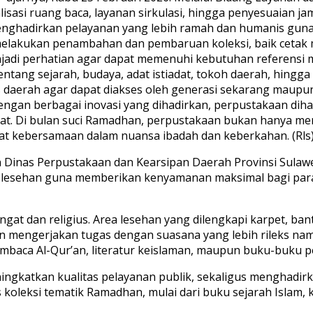
malisasi ruang baca, layanan sirkulasi, hingga penyesuaia
enghadirkan pelayanan yang lebih ramah dan humanis gu
melakukan penambahan dan pembaruan koleksi, baik cetak m
jadi perhatian agar dapat memenuhi kebutuhan referensi 
ntang sejarah, budaya, adat istiadat, tokoh daerah, hingga p
as daerah agar dapat diakses oleh generasi sekarang maupu
an berbagai inovasi yang dihadirkan, perpustakaan dihara
Barat. Di bulan suci Ramadhan, perpustakaan bukan hanya me
t kebersamaan dalam nuansa ibadah dan keberkahan. (Rls
 Dinas Perpustakaan dan Kearsipan Daerah Provinsi Sulaw
s lesehan guna memberikan kenyamanan maksimal bagi para
t dan religius. Area lesehan yang dilengkapi karpet, ban
mengerjakan tugas dengan suasana yang lebih rileks na
aca Al-Qur’an, literatur keislaman, maupun buku-buku p
ningkatkan kualitas pelayanan publik, sekaligus menghadirk
eksi tematik Ramadhan, mulai dari buku sejarah Islam, kisa