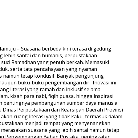
amuju – Suasana berbeda kini terasa di gedung
g lebih santai dan humanis, perpustakaan
an suci Ramadhan yang penuh berkah. Memasuki
uduk, serta tata pencahayaan yang nyaman
s namun tetap kondusif. Banyak pengunjung
aupun buku-buku pengembangan diri. Inovasi ini
ng literasi yang ramah dan inklusif selama
, kisah para nabi, fiqih puasa, hingga inspirasi
nkan pentingnya pembangunan sumber daya manusia
ala Dinas Perpustakaan dan Kearsipan Daerah Provinsi
kan ruang literasi yang tidak kaku, termasuk dalam
rpustakaan menjadi tempat yang menyenangkan
 merasakan suasana yang lebih santai namun tetap
n dan Pengembangan Bahan Pustaka, peningkatan