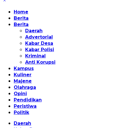
Home
Berita
Berita
Daerah
Advertorial
Kabar Desa
Kabar Polisi
Kriminal
Anti Korupsi
Kampus
Kuliner
Majene
Olahraga
Opini
Pendidikan
Peristiwa
Politik
Daerah