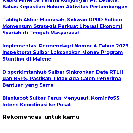
Kabid Minerba Terima Kunjungan PT. Letawa,
Bahas Kepastian Hukum Aktivitas Pertambangan
Tabligh Akbar Madrasah, Sekwan DPRD Sulbar:
Momentum Strategis Perkuat Literasi Ekonomi
Syariah di Tengah Masyarakat
Implementasi Permendagri Nomor 4 Tahun 2026,
Inspektorat Sulbar Laksanakan Monev Program
Stunting di Majene
Disperkimtanhub Sulbar Sinkronkan Data RTLH
dan BSPS, Pastikan Tidak Ada Calon Penerima
Bantuan yang Sama
Blankspot Sulbar Terus Menyusut, KominfoSS
Intens Koordinasi ke Pusat
Rekomendasi untuk kamu