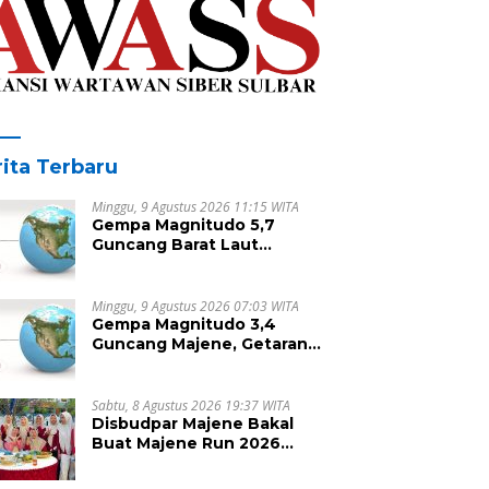
ita Terbaru
Minggu, 9 Agustus 2026 11:15 WITA
Gempa Magnitudo 5,7
Guncang Barat Laut
Sabang, Tidak Berpotensi
Tsunami
Minggu, 9 Agustus 2026 07:03 WITA
Gempa Magnitudo 3,4
Guncang Majene, Getaran
Dirasakan Warga
Sabtu, 8 Agustus 2026 19:37 WITA
Disbudpar Majene Bakal
Buat Majene Run 2026
Berkesan dengan Kuliner
Lokal