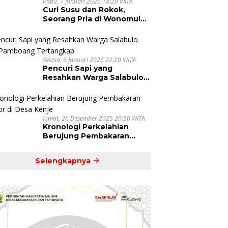
Rabu, 7 Januari 2026 14:29 WITA
Curi Susu dan Rokok,
Seorang Pria di Wonomulyo
Berurusan Polisi
Selasa, 6 Januari 2026 22:20 WITA
Pencuri Sapi yang
Resahkan Warga Salabulo
dan Pamboang Tertangkap
Jumat, 26 Desember 2025 20:50 WITA
Kronologi Perkelahian
Berujung Pembakaran
Motor di Desa Kenje
Selengkapnya