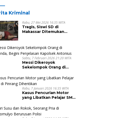
Sungai dan Jalan Terjal
ita Kriminal
Rabu, 27 Mei 2026 16:35 WITA
Tragis, Siswi SD di
Makassar Ditemukan
Tewas Tanpa Busana di
Rumah Kosong
Sabtu, 7 Februari 2026 21:20 WITA
Messi Dikeroyok
Sekelompok Orang di
Malunda, Begini Penjelasan
Kapolsek Antonius
Rabu, 7 Januari 2026 16:35 WITA
Kasus Pencurian Motor
yang Libatkan Pelajar SMA
di Pinrang Dihentikan