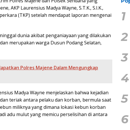
skrim Polres Majene dan Polsek Sendana yang
Pop
ne, AKP Laurensius Madya Wayne, S.T.K., S.I.K.,
1
perkara (TKP) setelah mendapat laporan mengenai
2
ninggal dunia akibat penganiayaan yang dilakukan
ni dan merupakan warga Dusun Podang Selatan,
3
idapatkan Polres Majene Dalam Mengungkap
4
rensius Madya Wayne menjelaskan bahwa kejadian
5
ur dan teriak antara pelaku dan korban, bermula saat
ebun miliknya yang dimana lokasi kebun korban
adi adu mulut yang memicu perselisihan di antara
6