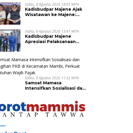
Sabtu, 8 Agustus 2026 18:01 WITA
Kadisbudpar Majene Ajak
Wisatawan ke Majene:
Besok Tersaji 2 Event
Besar
Sabtu, 8 Agustus 2026 13:47 WITA
Kadisbudpar Majene
Apresiasi Pelaksanaan
Arena Petarung Sejati
Sandeq Segitiga
Sabtu, 8 Agustus 2026 11:32 WITA
Samsat Mamasa
Intensifkan Sosialisasi dan
Penagihan PKB di
Kecamatan Mambi, Perkuat
Kepatuhan Wajib Pajak