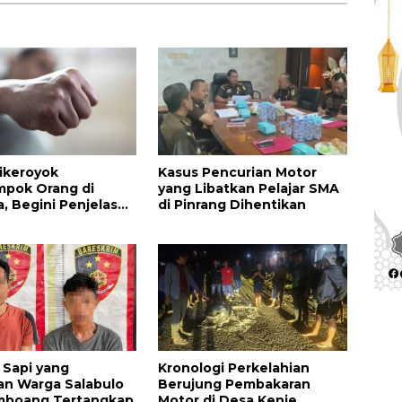
ikeroyok
Kasus Pencurian Motor
mpok Orang di
yang Libatkan Pelajar SMA
, Begini Penjelasan
di Pinrang Dihentikan
k Antonius
 Sapi yang
Kronologi Perkelahian
an Warga Salabulo
Berujung Pembakaran
mboang Tertangkap
Motor di Desa Kenje