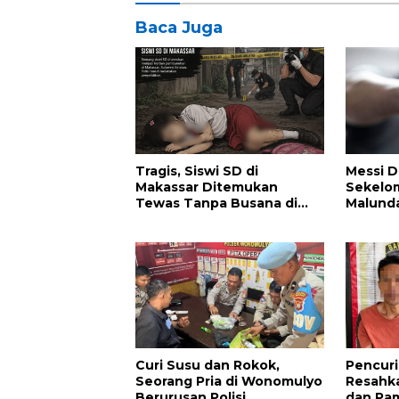
Baca Juga
Tragis, Siswi SD di
Messi D
Makassar Ditemukan
Sekelo
Tewas Tanpa Busana di
Malunda
Rumah Kosong
Kapolse
Curi Susu dan Rokok,
Pencuri
Seorang Pria di Wonomulyo
Resahk
Berurusan Polisi
dan Pa