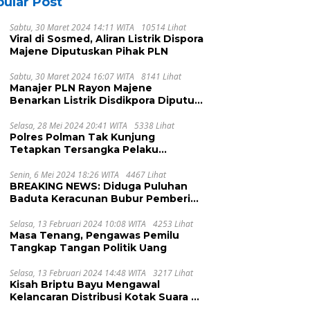
ular Post
Sabtu, 30 Maret 2024 14:11 WITA
10514 Lihat
Viral di Sosmed, Aliran Listrik Dispora
Majene Diputuskan Pihak PLN
Sabtu, 30 Maret 2024 16:07 WITA
8141 Lihat
Manajer PLN Rayon Majene
Benarkan Listrik Disdikpora Diputus
Karena Nunggak
Selasa, 28 Mei 2024 20:41 WITA
5338 Lihat
Polres Polman Tak Kunjung
Tetapkan Tersangka Pelaku
Pengeroyokan, Ada Apa?
Senin, 6 Mei 2024 18:26 WITA
4467 Lihat
BREAKING NEWS: Diduga Puluhan
Baduta Keracunan Bubur Pemberian
UPTD DPPKB Kecamatan Pamboang
Selasa, 13 Februari 2024 10:08 WITA
4253 Lihat
Masa Tenang, Pengawas Pemilu
Tangkap Tangan Politik Uang
Selasa, 13 Februari 2024 14:48 WITA
3217 Lihat
Kisah Briptu Bayu Mengawal
Kelancaran Distribusi Kotak Suara di
Dusun Makula, Harus Melintasi