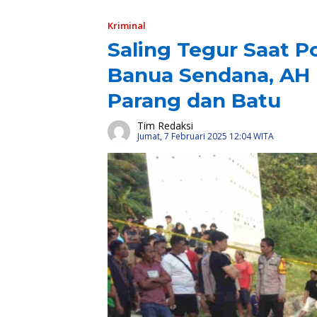
Kriminal
Saling Tegur Saat 
Banua Sendana, AH 
Parang dan Batu
Tim Redaksi
Jumat, 7 Februari 2025 12:04 WITA