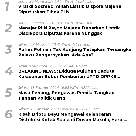
1
Sabtu, 30 Maret 2024 14:11 WITA
10514 Lihat
Viral di Sosmed, Aliran Listrik Dispora Majene
Diputuskan Pihak PLN
2
Sabtu, 30 Maret 2024 16:07 WITA
8140 Lihat
Manajer PLN Rayon Majene Benarkan Listrik
Disdikpora Diputus Karena Nunggak
3
Selasa, 28 Mei 2024 20:41 WITA
5335 Lihat
Polres Polman Tak Kunjung Tetapkan Tersangka
Pelaku Pengeroyokan, Ada Apa?
4
Senin, 6 Mei 2024 18:26 WITA
4464 Lihat
BREAKING NEWS: Diduga Puluhan Baduta
Keracunan Bubur Pemberian UPTD DPPKB
Kecamatan Pamboang
5
Selasa, 13 Februari 2024 10:08 WITA
4252 Lihat
Masa Tenang, Pengawas Pemilu Tangkap
Tangan Politik Uang
6
Selasa, 13 Februari 2024 14:48 WITA
3213 Lihat
Kisah Briptu Bayu Mengawal Kelancaran
Distribusi Kotak Suara di Dusun Makula, Harus
Melintasi Sungai dan Jalan Terjal