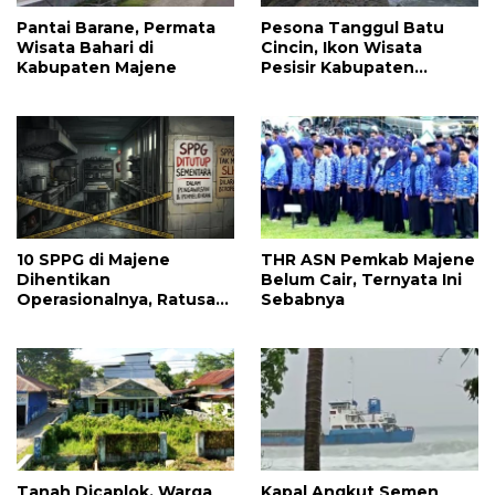
Pantai Barane, Permata
Pesona Tanggul Batu
Wisata Bahari di
Cincin, Ikon Wisata
Kabupaten Majene
Pesisir Kabupaten
Majene
10 SPPG di Majene
THR ASN Pemkab Majene
Dihentikan
Belum Cair, Ternyata Ini
Operasionalnya, Ratusan
Sebabnya
Sekolah Bakal Tak
Terima MBG
Tanah Dicaplok, Warga
Kapal Angkut Semen