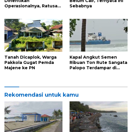
Dihentikan
Belum Cair, Ternyata Ini
Operasionalnya, Ratusan
Sebabnya
Sekolah Bakal Tak
Terima MBG
Tanah Dicaplok, Warga
Kapal Angkut Semen
Pakkola Gugat Pemda
Ribuan Ton Rute Sangata
Majene ke PN
Palopo Terdampar di
Majene, Ini Sebabnya
Rekomendasi untuk kamu