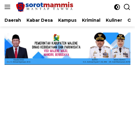
Langsung
ke
konten
Daerah
Kabar Desa
Kampus
Kriminal
Kuliner
Ol