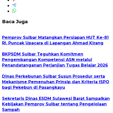
Baca Juga
Pemprov Sulbar Matangkan Persiapan HUT Ke-81
RI, Puncak Upacara di Lapangan Ahmad Kirang
BKPSDM Sulbar Teguhkan Komitmen
Pengembangan Kompetensi ASN melalui
Penandatanganan Perjanjian Tugas Belajar 2026
Dinas Perkebunan Sulbar Susun Prosedur serta
Mekanisme Pemenuhan Prinsip dan Kriteria ISPO
bagi Pekebun di Pasangkayu
Sekretaris Dinas ESDM Sulawesi Barat Sampaikan
Kebijakan Pemprov Sulbar tentang Pengelolaan
Sampah