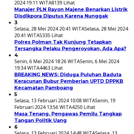
2024 19:11 WITA
8139 Lihat
Manajer PLN Rayon Majene Benarkan Listrik
Disdikpora Diputus Karena Nunggak
3
Selasa, 28 Mei 2024 20:41 WITA
Selasa, 28 Mei 2024
20:41 WITA
5335 Lihat
Polres Polman Tak Kunjung Tetapkan
Tersangka Pelaku Pengeroyokan, Ada Apa?
4
Senin, 6 Mei 2024 18:26 WITA
Senin, 6 Mei 2024
19:34 WITA
4463 Lihat
BREAKING NEWS: Diduga Puluhan Baduta
Keracunan Bubur Pemberian UPTD DPPKB
Kecamatan Pamboang
5
Selasa, 13 Februari 2024 10:08 WITA
Senin, 19
Februari 2024 13:56 WITA
4250 Lihat
Masa Tenang, Pengawas Pemilu Tangkap
Tangan Politik Uang
6
Selasa, 13 Februari 2024 14:48 WITA
Selasa, 13