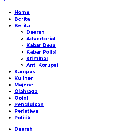
Home
Berita
Berita
Daerah
Advertorial
Kabar Desa
Kabar Polisi
Kriminal
Anti Korupsi
Kampus
Kuliner
Majene
Olahraga
Opini
Pendidikan
Peristiwa
Politik
Daerah