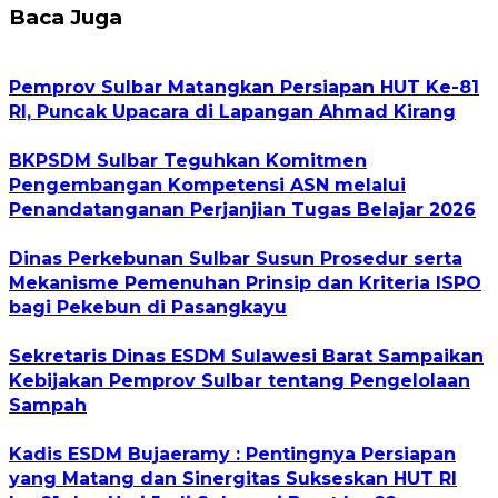
Baca Juga
Pemprov Sulbar Matangkan Persiapan HUT Ke-81
RI, Puncak Upacara di Lapangan Ahmad Kirang
BKPSDM Sulbar Teguhkan Komitmen
Pengembangan Kompetensi ASN melalui
Penandatanganan Perjanjian Tugas Belajar 2026
Dinas Perkebunan Sulbar Susun Prosedur serta
Mekanisme Pemenuhan Prinsip dan Kriteria ISPO
bagi Pekebun di Pasangkayu
Sekretaris Dinas ESDM Sulawesi Barat Sampaikan
Kebijakan Pemprov Sulbar tentang Pengelolaan
Sampah
Kadis ESDM Bujaeramy : Pentingnya Persiapan
yang Matang dan Sinergitas Sukseskan HUT RI