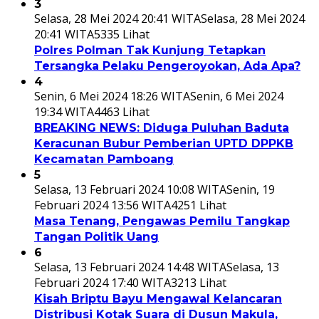
3
Selasa, 28 Mei 2024 20:41 WITA
Selasa, 28 Mei 2024
20:41 WITA
5335 Lihat
Polres Polman Tak Kunjung Tetapkan
Tersangka Pelaku Pengeroyokan, Ada Apa?
4
Senin, 6 Mei 2024 18:26 WITA
Senin, 6 Mei 2024
19:34 WITA
4463 Lihat
BREAKING NEWS: Diduga Puluhan Baduta
Keracunan Bubur Pemberian UPTD DPPKB
Kecamatan Pamboang
5
Selasa, 13 Februari 2024 10:08 WITA
Senin, 19
Februari 2024 13:56 WITA
4251 Lihat
Masa Tenang, Pengawas Pemilu Tangkap
Tangan Politik Uang
6
Selasa, 13 Februari 2024 14:48 WITA
Selasa, 13
Februari 2024 17:40 WITA
3213 Lihat
Kisah Briptu Bayu Mengawal Kelancaran
Distribusi Kotak Suara di Dusun Makula,