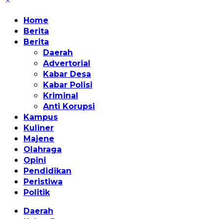
Home
Berita
Berita
Daerah
Advertorial
Kabar Desa
Kabar Polisi
Kriminal
Anti Korupsi
Kampus
Kuliner
Majene
Olahraga
Opini
Pendidikan
Peristiwa
Politik
Daerah