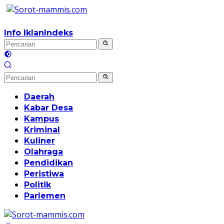
Langsung
ke
konten
Info Iklan
Indeks
Daerah
Kabar Desa
Kampus
Kriminal
Kuliner
Olahraga
Pendidikan
Peristiwa
Politik
Parlemen