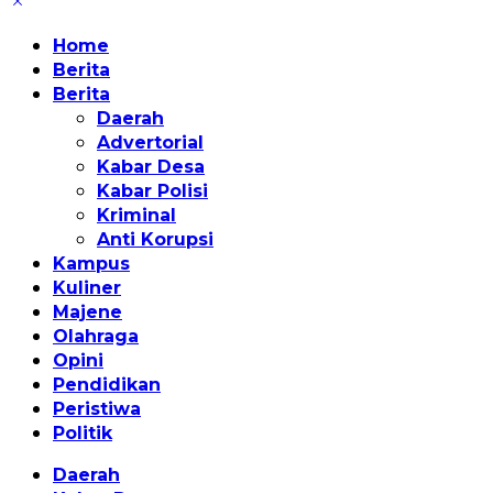
Home
Berita
Berita
Daerah
Advertorial
Kabar Desa
Kabar Polisi
Kriminal
Anti Korupsi
Kampus
Kuliner
Majene
Olahraga
Opini
Pendidikan
Peristiwa
Politik
Daerah