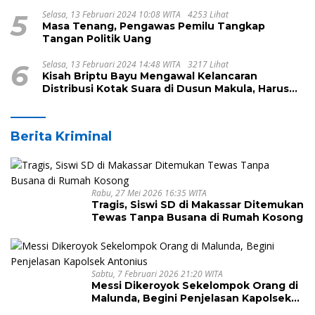
Kecamatan Pamboang
5
Selasa, 13 Februari 2024 10:08 WITA
4253 Lihat
Masa Tenang, Pengawas Pemilu Tangkap
Tangan Politik Uang
6
Selasa, 13 Februari 2024 14:48 WITA
3217 Lihat
Kisah Briptu Bayu Mengawal Kelancaran
Distribusi Kotak Suara di Dusun Makula, Harus
Melintasi Sungai dan Jalan Terjal
Berita Kriminal
Rabu, 27 Mei 2026 16:35 WITA
Tragis, Siswi SD di Makassar Ditemukan
Tewas Tanpa Busana di Rumah Kosong
Sabtu, 7 Februari 2026 21:20 WITA
Messi Dikeroyok Sekelompok Orang di
Malunda, Begini Penjelasan Kapolsek
Antonius