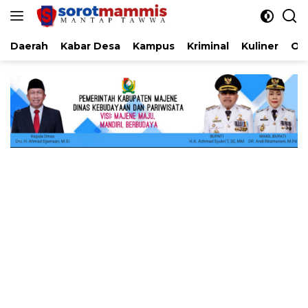
Langsung
ke
konten
Daerah
Kabar Desa
Kampus
Kriminal
Kuliner
Ol