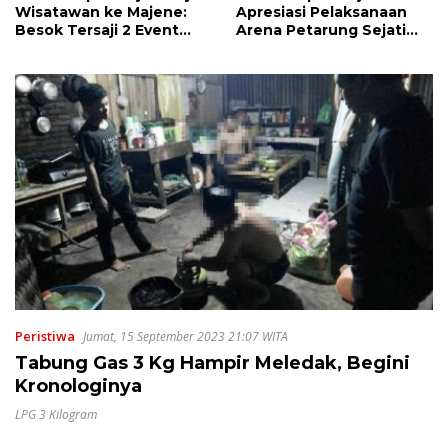
Wisatawan ke Majene:
Apresiasi Pelaksanaan
Besok Tersaji 2 Event
Arena Petarung Sejati
Besar
Sandeq Segitiga
Peristiwa
Jumat, 15 September 2023 21:07 WITA
Tabung Gas 3 Kg Hampir Meledak, Begini
Kronologinya
LPG 3 Kilogram