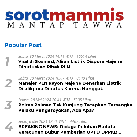
Sembuh
Popular Post
1
Sabtu, 30 Maret 2024 14:11 WITA
10514 Lihat
Viral di Sosmed, Aliran Listrik Dispora Majene
Diputuskan Pihak PLN
2
Sabtu, 30 Maret 2024 16:07 WITA
8140 Lihat
Manajer PLN Rayon Majene Benarkan Listrik
Disdikpora Diputus Karena Nunggak
3
Selasa, 28 Mei 2024 20:41 WITA
5335 Lihat
Polres Polman Tak Kunjung Tetapkan Tersangka
Pelaku Pengeroyokan, Ada Apa?
4
Senin, 6 Mei 2024 18:26 WITA
4467 Lihat
BREAKING NEWS: Diduga Puluhan Baduta
Keracunan Bubur Pemberian UPTD DPPKB