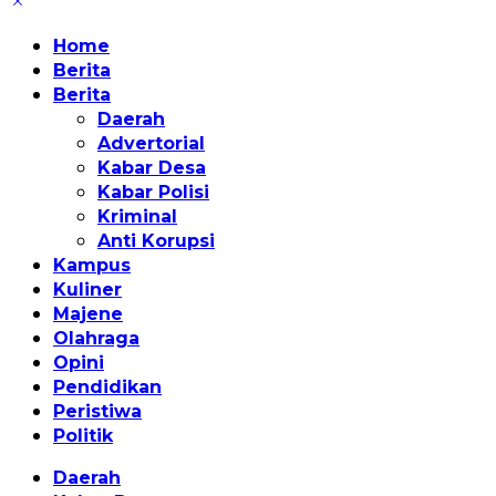
Home
Berita
Berita
Daerah
Advertorial
Kabar Desa
Kabar Polisi
Kriminal
Anti Korupsi
Kampus
Kuliner
Majene
Olahraga
Opini
Pendidikan
Peristiwa
Politik
Daerah