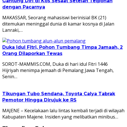
Gantung Diri di Kos Sesaat Setelah Telponan
dengan Pacarnya
MAKASSAR, Seorang mahasiswi berinisial BK (21)
ditemukan meninggal dunia di kamar kosnya di Jalan
Lanraki,…
Duka Idul Fitri, Pohon Tumbang Timpa Jamaah, 2
Orang Dilaporkan Tewas
SOROT-MAMMIS.COM, Duka di hari idul Fitri 1446
Hijriyah menimpa jemaah di Pemalang Jawa Tengah,
Senin…
Tikungan Tubo Sendana, Toyota Calya Tabrak
Pemotor Hingga Dirujuk ke RS
MAJENE – Kecelakaan lalu lintas kembali terjadi di wilayah
Kabupaten Majene. Insiden yang melibatkan minibus…