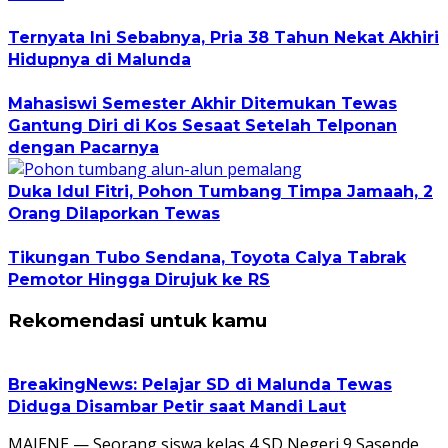
Ternyata Ini Sebabnya, Pria 38 Tahun Nekat Akhiri
Hidupnya di Malunda
Mahasiswi Semester Akhir Ditemukan Tewas
Gantung Diri di Kos Sesaat Setelah Telponan
dengan Pacarnya
Duka Idul Fitri, Pohon Tumbang Timpa Jamaah, 2
Orang Dilaporkan Tewas
Tikungan Tubo Sendana, Toyota Calya Tabrak
Pemotor Hingga Dirujuk ke RS
Rekomendasi untuk kamu
BreakingNews: Pelajar SD di Malunda Tewas
Diduga Disambar Petir saat Mandi Laut
MAJENE — Seorang siswa kelas 4 SD Negeri 9 Sasende,