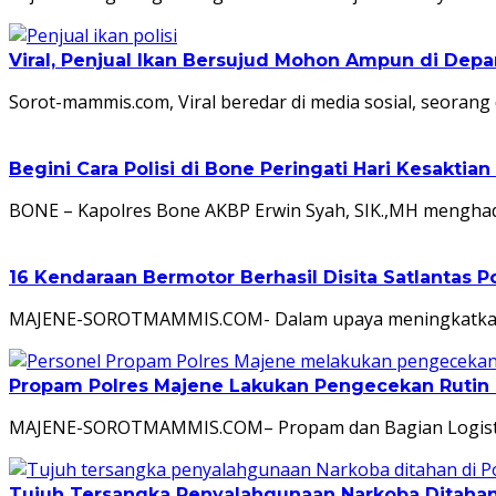
Viral, Penjual Ikan Bersujud Mohon Ampun di Depan
Sorot-mammis.com, Viral beredar di media sosial, seoran
Begini Cara Polisi di Bone Peringati Hari Kesaktian
BONE – Kapolres Bone AKBP Erwin Syah, SIK.,MH menghadi
16 Kendaraan Bermotor Berhasil Disita Satlantas P
MAJENE-SOROTMAMMIS.COM- Dalam upaya meningkatkan kesa
Propam Polres Majene Lakukan Pengecekan Rutin S
MAJENE-SOROTMAMMIS.COM– Propam dan Bagian Logistik P
Tujuh Tersangka Penyalahgunaan Narkoba Ditahan