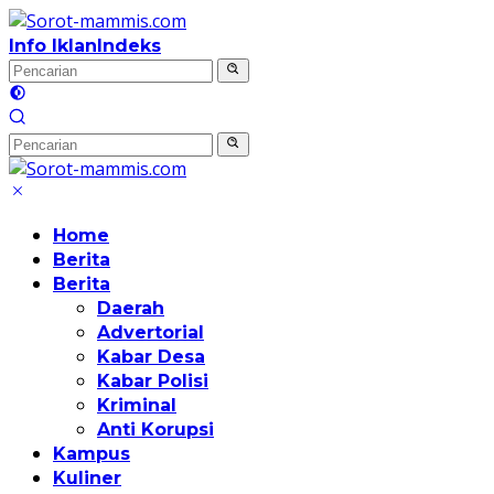
Langsung
ke
Info Iklan
Indeks
konten
Home
Berita
Berita
Daerah
Advertorial
Kabar Desa
Kabar Polisi
Kriminal
Anti Korupsi
Kampus
Kuliner