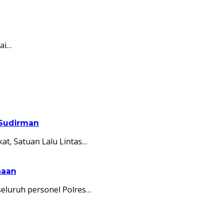
pai…
 Sudirman
t, Satuan Lalu Lintas…
naan
eluruh personel Polres…