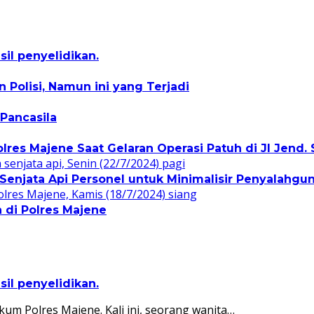
l penyelidikan.
 Polisi, Namun ini yang Terjadi
 Pancasila
olres Majene Saat Gelaran Operasi Patuh di Jl Jend.
enjata Api Personel untuk Minimalisir Penyalahgu
 di Polres Majene
l penyelidikan.
ukum Polres Majene. Kali ini, seorang wanita…