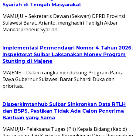
Syariah di Tengah Masyarakat
MAMUJU – Sekretaris Dewan (Sekwan) DPRD Provinsi
Sulawesi Barat, Arianto, menghadiri Tabligh Akbar
Mandarpreneur Syariah…
Implementasi Permendagri Nomor 4 Tahun 2026,
Inspektorat Sulbar Laksanakan Monev Program
Stunting di Majene
MAJENE – Dalam rangka mendukung Program Panca
Daya Gubernur Sulawesi Barat Suhardi Duka dan
prioritas…
Disperkimtanhub Sulbar Sinkronkan Data RTLH
dan BSPS, Pastikan Tidak Ada Calon Penerima
Bantuan yang Sama
MAMUJU- Pelaksana Tugas (Plt) Kepala Bidang (Kabid)
Perumahan dan Kawasan Permukiman Dinas Perumahan