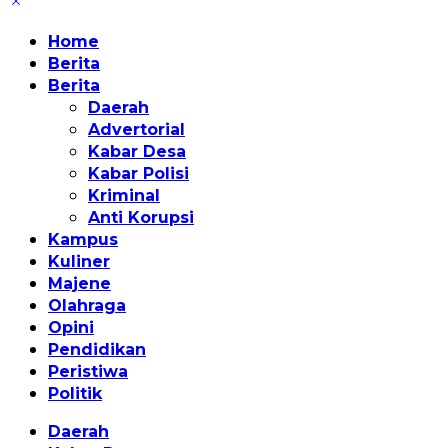
Home
Berita
Berita
Daerah
Advertorial
Kabar Desa
Kabar Polisi
Kriminal
Anti Korupsi
Kampus
Kuliner
Majene
Olahraga
Opini
Pendidikan
Peristiwa
Politik
Daerah