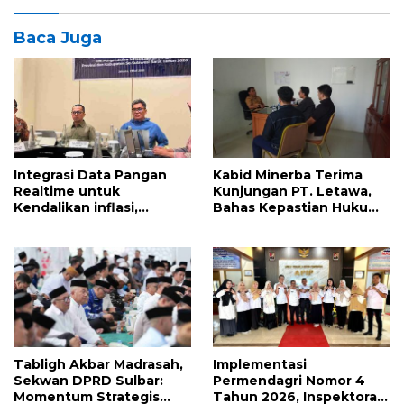
Baca Juga
Integrasi Data Pangan
Kabid Minerba Terima
Realtime untuk
Kunjungan PT. Letawa,
Kendalikan inflasi,
Bahas Kepastian Hukum
DiskominfoSS Sulbar
Aktivitas Pertambangan
Kembangkan Sistem
SAPEDA
Tabligh Akbar Madrasah,
Implementasi
Sekwan DPRD Sulbar:
Permendagri Nomor 4
Momentum Strategis
Tahun 2026, Inspektorat