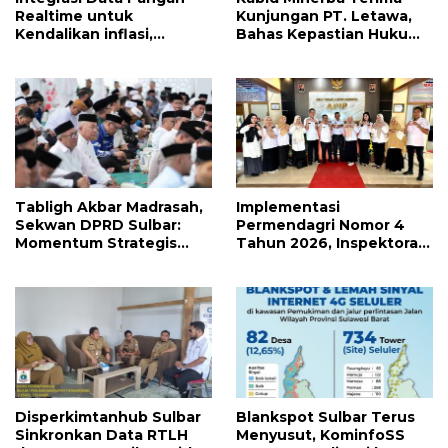
Realtime untuk
Kunjungan PT. Letawa,
Kendalikan inflasi,
Bahas Kepastian Hukum
DiskominfoSS Sulbar
Aktivitas Pertambangan
Kembangkan Sistem
SAPEDA
Tabligh Akbar Madrasah,
Implementasi
Sekwan DPRD Sulbar:
Permendagri Nomor 4
Momentum Strategis
Tahun 2026, Inspektorat
Perkuat Literasi Ekonomi
Sulbar Laksanakan
Syariah di Tengah
Monev Program Stunting
Masyarakat
di Majene
Disperkimtanhub Sulbar
Blankspot Sulbar Terus
Sinkronkan Data RTLH
Menyusut, KominfoSS