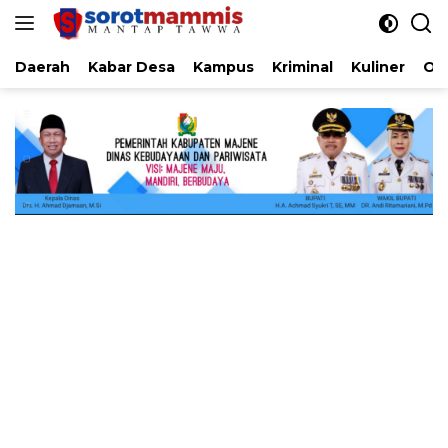
Langsung
ke
konten
Daerah
Kabar Desa
Kampus
Kriminal
Kuliner
Ol