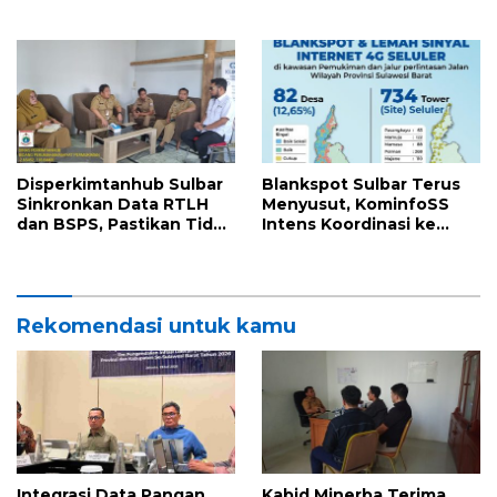
Perkuat Literasi Ekonomi
Sulbar Laksanakan
Syariah di Tengah
Monev Program Stunting
Masyarakat
di Majene
Disperkimtanhub Sulbar
Blankspot Sulbar Terus
Sinkronkan Data RTLH
Menyusut, KominfoSS
dan BSPS, Pastikan Tidak
Intens Koordinasi ke
Ada Calon Penerima
Pusat
Bantuan yang Sama
Rekomendasi untuk kamu
Integrasi Data Pangan
Kabid Minerba Terima