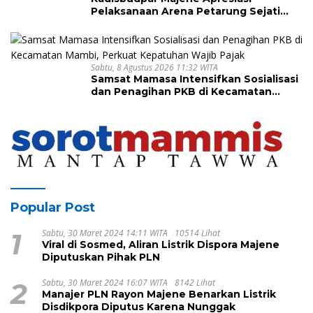
Pelaksanaan Arena Petarung Sejati
Sandeq Segitiga
Sabtu, 8 Agustus 2026 11:32 WITA
Samsat Mamasa Intensifkan Sosialisasi
dan Penagihan PKB di Kecamatan
Mambi, Perkuat Kepatuhan Wajib Pajak
Popular Post
1
Sabtu, 30 Maret 2024 14:11 WITA
10514 Lihat
Viral di Sosmed, Aliran Listrik Dispora Majene
Diputuskan Pihak PLN
2
Sabtu, 30 Maret 2024 16:07 WITA
8142 Lihat
Manajer PLN Rayon Majene Benarkan Listrik
Disdikpora Diputus Karena Nunggak