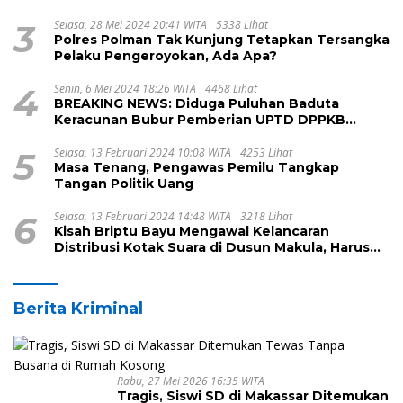
3
Selasa, 28 Mei 2024 20:41 WITA
5338 Lihat
Polres Polman Tak Kunjung Tetapkan Tersangka
Pelaku Pengeroyokan, Ada Apa?
4
Senin, 6 Mei 2024 18:26 WITA
4468 Lihat
BREAKING NEWS: Diduga Puluhan Baduta
Keracunan Bubur Pemberian UPTD DPPKB
Kecamatan Pamboang
5
Selasa, 13 Februari 2024 10:08 WITA
4253 Lihat
Masa Tenang, Pengawas Pemilu Tangkap
Tangan Politik Uang
6
Selasa, 13 Februari 2024 14:48 WITA
3218 Lihat
Kisah Briptu Bayu Mengawal Kelancaran
Distribusi Kotak Suara di Dusun Makula, Harus
Melintasi Sungai dan Jalan Terjal
Berita Kriminal
Rabu, 27 Mei 2026 16:35 WITA
Tragis, Siswi SD di Makassar Ditemukan