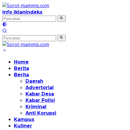
Langsung
ke
Info Iklan
Indeks
konten
Home
Berita
Berita
Daerah
Advertorial
Kabar Desa
Kabar Polisi
Kriminal
Anti Korupsi
Kampus
Kuliner