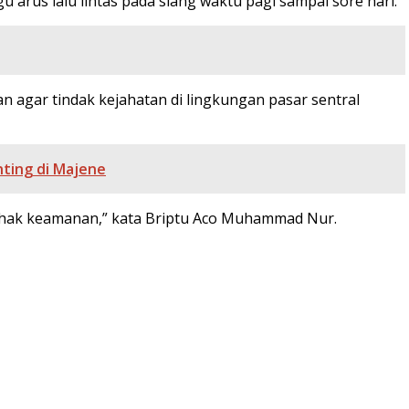
rus lalu lintas pada siang waktu pagi sampai sore hari.
 agar tindak kejahatan di lingkungan pasar sentral
ting di Majene
pihak keamanan,” kata Briptu Aco Muhammad Nur.