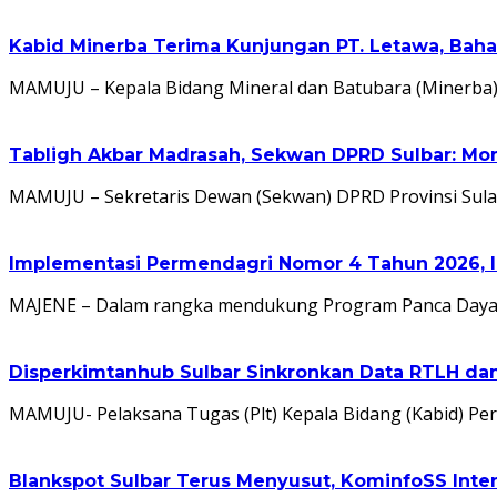
Kabid Minerba Terima Kunjungan PT. Letawa, Bah
MAMUJU – Kepala Bidang Mineral dan Batubara (Minerba)
Tabligh Akbar Madrasah, Sekwan DPRD Sulbar: Mom
MAMUJU – Sekretaris Dewan (Sekwan) DPRD Provinsi Sulaw
Implementasi Permendagri Nomor 4 Tahun 2026, I
MAJENE – Dalam rangka mendukung Program Panca Daya G
Disperkimtanhub Sulbar Sinkronkan Data RTLH da
MAMUJU- Pelaksana Tugas (Plt) Kepala Bidang (Kabid) 
Blankspot Sulbar Terus Menyusut, KominfoSS Inten