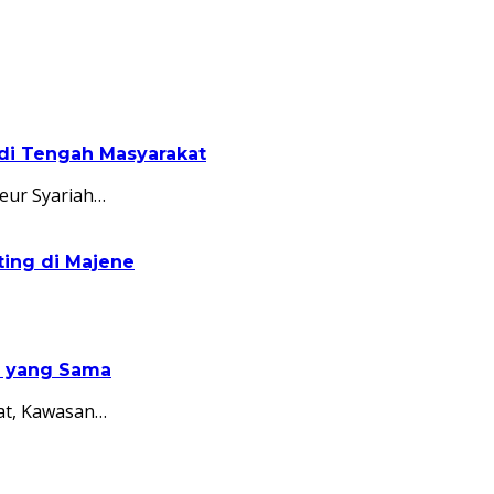
 di Tengah Masyarakat
eur Syariah…
ing di Majene
n yang Sama
at, Kawasan…