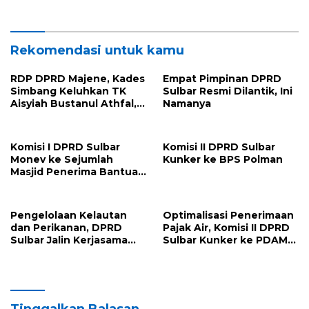
Rekomendasi untuk kamu
RDP DPRD Majene, Kades
Empat Pimpinan DPRD
Simbang Keluhkan TK
Sulbar Resmi Dilantik, Ini
Aisyiah Bustanul Athfal,
Namanya
Tak Miliki guru PNS
Komisi I DPRD Sulbar
Komisi II DPRD Sulbar
Monev ke Sejumlah
Kunker ke BPS Polman
Masjid Penerima Bantuan
Hibah
Pengelolaan Kelautan
Optimalisasi Penerimaan
dan Perikanan, DPRD
Pajak Air, Komisi II DPRD
Sulbar Jalin Kerjasama
Sulbar Kunker ke PDAM
dengan LPPM Unhas
Polman
Tinggalkan Balasan