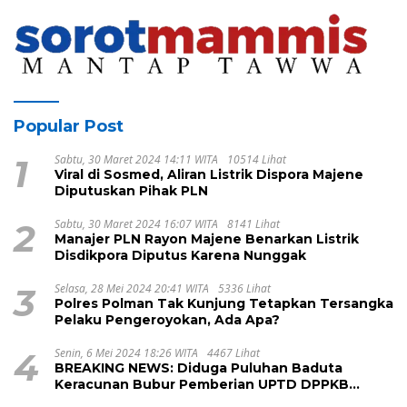
Popular Post
1
Sabtu, 30 Maret 2024 14:11 WITA
10514 Lihat
Viral di Sosmed, Aliran Listrik Dispora Majene
Diputuskan Pihak PLN
2
Sabtu, 30 Maret 2024 16:07 WITA
8141 Lihat
Manajer PLN Rayon Majene Benarkan Listrik
Disdikpora Diputus Karena Nunggak
3
Selasa, 28 Mei 2024 20:41 WITA
5336 Lihat
Polres Polman Tak Kunjung Tetapkan Tersangka
Pelaku Pengeroyokan, Ada Apa?
4
Senin, 6 Mei 2024 18:26 WITA
4467 Lihat
BREAKING NEWS: Diduga Puluhan Baduta
Keracunan Bubur Pemberian UPTD DPPKB
Kecamatan Pamboang