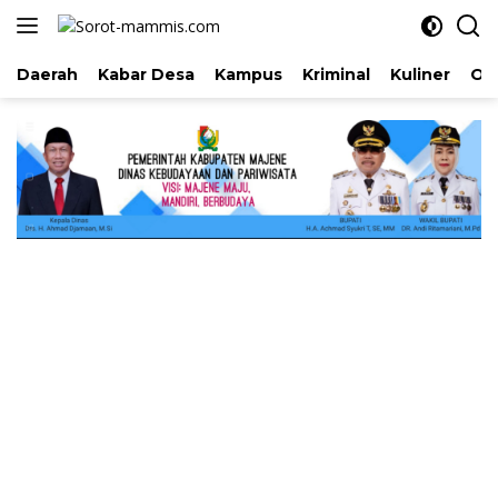
Langsung
ke
konten
Daerah
Kabar Desa
Kampus
Kriminal
Kuliner
Ol