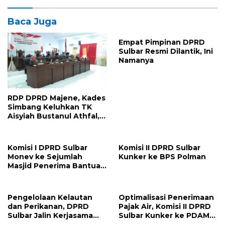
Baca Juga
Empat Pimpinan DPRD
Sulbar Resmi Dilantik, Ini
Namanya
RDP DPRD Majene, Kades
Simbang Keluhkan TK
Aisyiah Bustanul Athfal,
Tak Miliki guru PNS
Komisi I DPRD Sulbar
Komisi II DPRD Sulbar
Monev ke Sejumlah
Kunker ke BPS Polman
Masjid Penerima Bantuan
Hibah
Pengelolaan Kelautan
Optimalisasi Penerimaan
dan Perikanan, DPRD
Pajak Air, Komisi II DPRD
Sulbar Jalin Kerjasama
Sulbar Kunker ke PDAM
dengan LPPM Unhas
Polman