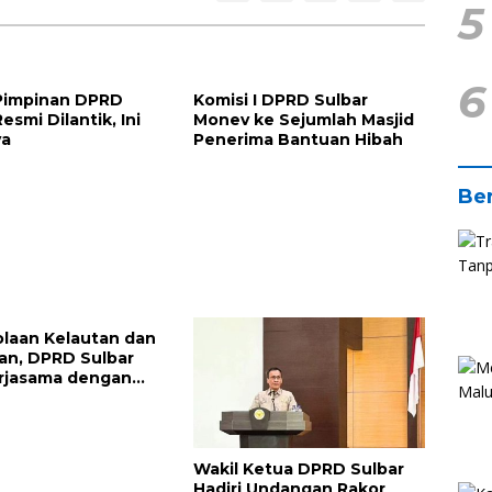
5
6
Pimpinan DPRD
Komisi I DPRD Sulbar
esmi Dilantik, Ini
Monev ke Sejumlah Masjid
a
Penerima Bantuan Hibah
Ber
laan Kelautan dan
an, DPRD Sulbar
erjasama dengan
nhas
Wakil Ketua DPRD Sulbar
Hadiri Undangan Rakor