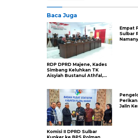
Baca Juga
Empat 
Sulbar R
Namany
RDP DPRD Majene, Kades
Simbang Keluhkan TK
Aisyiah Bustanul Athfal,
Tak Miliki guru PNS
Pengelo
Perikan
Jalin K
LPPM U
Komisi II DPRD Sulbar
Kunker ke BPS Polman