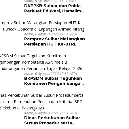
Sabtu, 8 Agustus 2026 11:20 WITA
DKPPKB Sulbar dan Polda
Perkuat Edukasi, Harsalim
Ingatkan Pentingnya
Tuntaskan Pengobatan
TBC Hingga Sembuh
Kamis, 6 Agustus 2026 21:54 WITA
Pemprov Sulbar Matangkan
Persiapan HUT Ke-81 RI,
Puncak Upacara di
Lapangan Ahmad Kirang
Kamis, 6 Agustus 2026 15:36 WITA
BKPSDM Sulbar Teguhkan
Komitmen Pengembangan
Kompetensi ASN melalui
Penandatanganan
Perjanjian Tugas Belajar
2026
Kamis, 6 Agustus 2026 15:31 WITA
Dinas Perkebunan Sulbar
Susun Prosedur serta
Mekanisme Pemenuhan