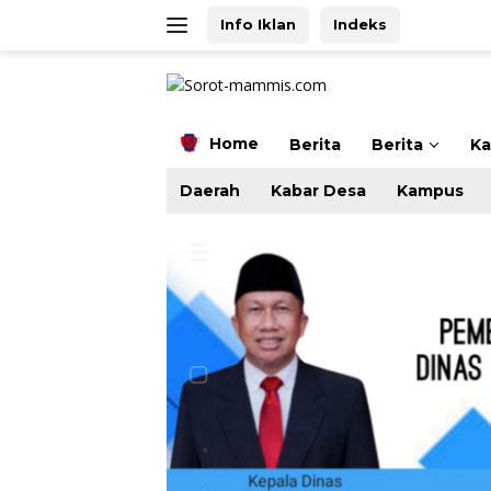
Langsung
Info Iklan
Indeks
ke
konten
Home
Berita
Berita
K
Daerah
Kabar Desa
Kampus