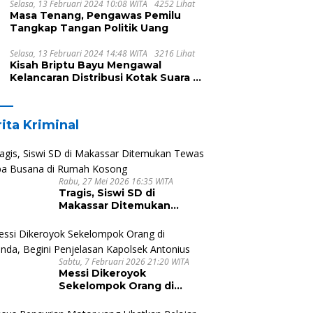
Selasa, 13 Februari 2024 10:08 WITA
4252 Lihat
Masa Tenang, Pengawas Pemilu
Tangkap Tangan Politik Uang
Selasa, 13 Februari 2024 14:48 WITA
3216 Lihat
Kisah Briptu Bayu Mengawal
Kelancaran Distribusi Kotak Suara di
Dusun Makula, Harus Melintasi
Sungai dan Jalan Terjal
ita Kriminal
Rabu, 27 Mei 2026 16:35 WITA
Tragis, Siswi SD di
Makassar Ditemukan
Tewas Tanpa Busana di
Rumah Kosong
Sabtu, 7 Februari 2026 21:20 WITA
Messi Dikeroyok
Sekelompok Orang di
Malunda, Begini Penjelasan
Kapolsek Antonius