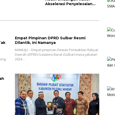
Akselerasi Penyelesaian
LHP BPK RI
Empat Pimpinan DPRD Sulbar Resmi
Tak
Dilantik, Ini Namanya
MAMUJU – Empat pimpinan Dewan Perwakilan Rakyat
Daerah (DPRD) Sulawesi Barat (Sulbar) masa jabatan
sing
2024…
ah