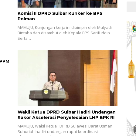
Komisi II DPRD Sulbar Kunker ke BPS
Polman
MAMUJU, Kunjungan kerja ini dipimpin oleh Mulyadi
Bintaha dan disambut oleh Kepala BPS Sarifuddin
Serta…
LPPM
Wakil Ketua DPRD Sulbar Hadiri Undangan
Rakor Akselerasi Penyelesaian LHP BPK RI
MAMUJU, Wakil Ketua I DPRD Sulawesi Barat Usman
Suhuriah hadiri undangan rapat koordinasi