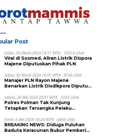
Prinsip dan Kriteria ISPO
bagi Pekebun di
Pasangkayu
ular Post
Sabtu, 30 Maret 2024 14:11 WITA
10514 Lihat
Viral di Sosmed, Aliran Listrik Dispora
Majene Diputuskan Pihak PLN
Sabtu, 30 Maret 2024 16:07 WITA
8140 Lihat
Manajer PLN Rayon Majene
Benarkan Listrik Disdikpora Diputus
Karena Nunggak
Selasa, 28 Mei 2024 20:41 WITA
5335 Lihat
Polres Polman Tak Kunjung
Tetapkan Tersangka Pelaku
Pengeroyokan, Ada Apa?
Senin, 6 Mei 2024 18:26 WITA
4466 Lihat
BREAKING NEWS: Diduga Puluhan
Baduta Keracunan Bubur Pemberian
UPTD DPPKB Kecamatan Pamboang