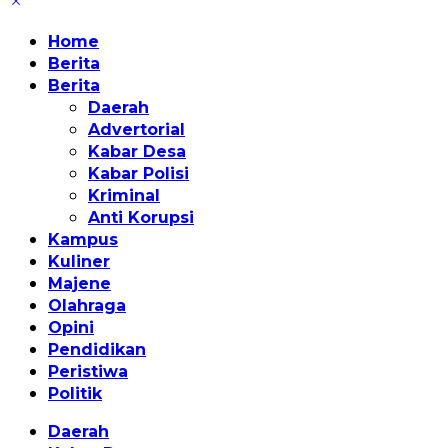
Home
Berita
Berita
Daerah
Advertorial
Kabar Desa
Kabar Polisi
Kriminal
Anti Korupsi
Kampus
Kuliner
Majene
Olahraga
Opini
Pendidikan
Peristiwa
Politik
Daerah