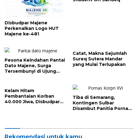
Disbudpar Majene
Perkenalkan Logo HUT
Majene ke-481
Catat, Makna Sejumlah
Sureq Sutera Mandar
Pesona Keindahan Pantai
yang Mulai Terlupakan
Dato Majene, Surga
Tersembunyi di Ujung
Barat Sulawesi
Kelam Hitam
Pembantaian Korban
Tiba di Semarang,
40.000 Jiwa, Disbudpar
Kontingen Sulbar
Majene Sambangi Galung
Disambut Panitia Pornas
Lombok
Korpri XVI
Rekomendasi untuk kamu