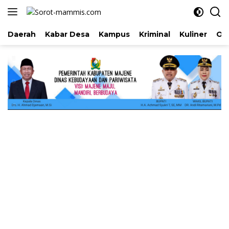
Langsung
ke
konten
Daerah
Kabar Desa
Kampus
Kriminal
Kuliner
Ol