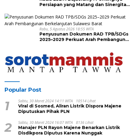
Persiapan yang Matang dan Sinergitas
Sukseskan HUT RI ke-81 dan Hari Jadi
Sulawesi Barat ke-22
Rabu, 5 Agustus 2026 18:55 WITA
Penyusunan Dokumen RAD TPB/SDGs
2025–2029 Perkuat Arah Pembangunan
Berkelanjutan Sulawesi Barat
Popular Post
1
Sabtu, 30 Maret 2024 14:11 WITA
10514 Lihat
Viral di Sosmed, Aliran Listrik Dispora Majene
Diputuskan Pihak PLN
2
Sabtu, 30 Maret 2024 16:07 WITA
8136 Lihat
Manajer PLN Rayon Majene Benarkan Listrik
Disdikpora Diputus Karena Nunggak