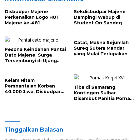
Disbudpar Majene
Sekdisbudpar Majene
Perkenalkan Logo HUT
Dampingi Wabup di
Majene ke-481
Student On Sandeq
Catat, Makna Sejumlah
Sureq Sutera Mandar
Pesona Keindahan Pantai
yang Mulai Terlupakan
Dato Majene, Surga
Tersembunyi di Ujung
Barat Sulawesi
Kelam Hitam
Pembantaian Korban
Tiba di Semarang,
40.000 Jiwa, Disbudpar
Kontingen Sulbar
Majene Sambangi Galung
Disambut Panitia Pornas
Lombok
Korpri XVI
Tinggalkan Balasan
Alamat email Anda tidak akan dipublikasikan.
Ruas yang wajib