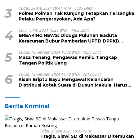
3
Selasa, 28 Mei 2024 20:41 WITA
5335 Lihat
Polres Polman Tak Kunjung Tetapkan Tersangka
Pelaku Pengeroyokan, Ada Apa?
4
Senin, 6 Mei 2024 18:26 WITA
4463 Lihat
BREAKING NEWS: Diduga Puluhan Baduta
Keracunan Bubur Pemberian UPTD DPPKB
Kecamatan Pamboang
5
Selasa, 13 Februari 2024 10:08 WITA
4250 Lihat
Masa Tenang, Pengawas Pemilu Tangkap
Tangan Politik Uang
6
Selasa, 13 Februari 2024 14:48 WITA
3213 Lihat
Kisah Briptu Bayu Mengawal Kelancaran
Distribusi Kotak Suara di Dusun Makula, Harus
Melintasi Sungai dan Jalan Terjal
Berita Kriminal
Rabu, 27 Mei 2026 16:35 WITA
Tragis, Siswi SD di Makassar Ditemukan