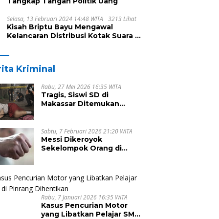
Tangkap Tangan Politik Uang
Selasa, 13 Februari 2024 14:48 WITA
3213 Lihat
Kisah Briptu Bayu Mengawal
Kelancaran Distribusi Kotak Suara di
Dusun Makula, Harus Melintasi
Sungai dan Jalan Terjal
ita Kriminal
Rabu, 27 Mei 2026 16:35 WITA
Tragis, Siswi SD di
Makassar Ditemukan
Tewas Tanpa Busana di
Rumah Kosong
Sabtu, 7 Februari 2026 21:20 WITA
Messi Dikeroyok
Sekelompok Orang di
Malunda, Begini Penjelasan
Kapolsek Antonius
Rabu, 7 Januari 2026 16:35 WITA
Kasus Pencurian Motor
yang Libatkan Pelajar SMA