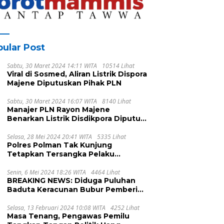
Barat
ular Post
Sabtu, 30 Maret 2024 14:11 WITA
10514 Lihat
Viral di Sosmed, Aliran Listrik Dispora
Majene Diputuskan Pihak PLN
Sabtu, 30 Maret 2024 16:07 WITA
8140 Lihat
Manajer PLN Rayon Majene
Benarkan Listrik Disdikpora Diputus
Karena Nunggak
Selasa, 28 Mei 2024 20:41 WITA
5335 Lihat
Polres Polman Tak Kunjung
Tetapkan Tersangka Pelaku
Pengeroyokan, Ada Apa?
Senin, 6 Mei 2024 18:26 WITA
4464 Lihat
BREAKING NEWS: Diduga Puluhan
Baduta Keracunan Bubur Pemberian
UPTD DPPKB Kecamatan Pamboang
Selasa, 13 Februari 2024 10:08 WITA
4252 Lihat
Masa Tenang, Pengawas Pemilu