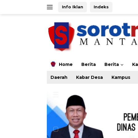
Langsung
Info Iklan
Indeks
ke
konten
Home
Berita
Berita
K
Daerah
Kabar Desa
Kampus