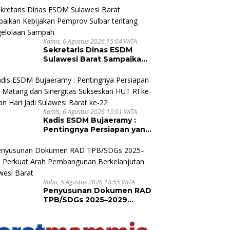
bagi Pekebun di
Pasangkayu
Kamis, 6 Agustus 2026 15:04 WITA
Sekretaris Dinas ESDM
Sulawesi Barat Sampaikan
Kebijakan Pemprov Sulbar
tentang Pengelolaan
Sampah
Kamis, 6 Agustus 2026 15:01 WITA
Kadis ESDM Bujaeramy :
Pentingnya Persiapan yang
Matang dan Sinergitas
Sukseskan HUT RI ke-81
dan Hari Jadi Sulawesi
Barat ke-22
Rabu, 5 Agustus 2026 18:55 WITA
Penyusunan Dokumen RAD
TPB/SDGs 2025–2029
Perkuat Arah
Pembangunan
Berkelanjutan Sulawesi