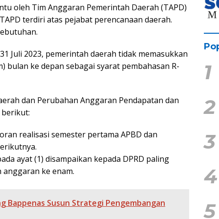
antu oleh Tim Anggaran Pemerintah Daerah (TAPD)
 TAPD terdiri atas pejabat perencanaan daerah.
kebutuhan.
Pop
 31 Juli 2023, pemerintah daerah tidak memasukkan
1
am) bulan ke depan sebagai syarat pembahasan R-
2
Daerah dan Perubahan Anggaran Pendapatan dan
berikut:
ran realisasi semester pertama APBD dan
3
erikutnya.
da ayat (1) disampaikan kepada DPRD paling
4
un anggaran ke enam.
ng Bappenas Susun Strategi Pengembangan
5