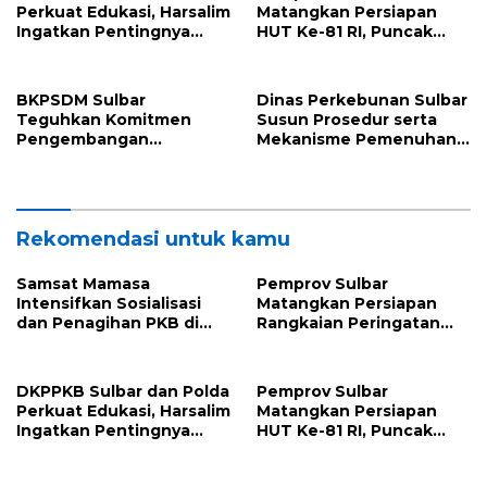
Perkuat Edukasi, Harsalim
Matangkan Persiapan
Ingatkan Pentingnya
HUT Ke-81 RI, Puncak
Tuntaskan Pengobatan
Upacara di Lapangan
TBC Hingga Sembuh
Ahmad Kirang
BKPSDM Sulbar
Dinas Perkebunan Sulbar
Teguhkan Komitmen
Susun Prosedur serta
Pengembangan
Mekanisme Pemenuhan
Kompetensi ASN melalui
Prinsip dan Kriteria ISPO
Penandatanganan
bagi Pekebun di
Perjanjian Tugas Belajar
Pasangkayu
2026
Rekomendasi untuk kamu
Samsat Mamasa
Pemprov Sulbar
Intensifkan Sosialisasi
Matangkan Persiapan
dan Penagihan PKB di
Rangkaian Peringatan
Kecamatan Mambi,
HUT ke-81 Kemerdekaan
Perkuat Kepatuhan Wajib
Republik Indonesia
Pajak
DKPPKB Sulbar dan Polda
Pemprov Sulbar
Perkuat Edukasi, Harsalim
Matangkan Persiapan
Ingatkan Pentingnya
HUT Ke-81 RI, Puncak
Tuntaskan Pengobatan
Upacara di Lapangan
TBC Hingga Sembuh
Ahmad Kirang