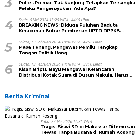
3
Polres Polman Tak Kunjung Tetapkan Tersangka
Pelaku Pengeroyokan, Ada Apa?
4
Senin, 6 Mei 2024 18:26 WITA
4466 Lihat
BREAKING NEWS: Diduga Puluhan Baduta
Keracunan Bubur Pemberian UPTD DPPKB
Kecamatan Pamboang
5
Selasa, 13 Februari 2024 10:08 WITA
4252 Lihat
Masa Tenang, Pengawas Pemilu Tangkap
Tangan Politik Uang
6
Selasa, 13 Februari 2024 14:48 WITA
3216 Lihat
Kisah Briptu Bayu Mengawal Kelancaran
Distribusi Kotak Suara di Dusun Makula, Harus
Melintasi Sungai dan Jalan Terjal
Berita Kriminal
Rabu, 27 Mei 2026 16:35 WITA
Tragis, Siswi SD di Makassar Ditemukan
Tewas Tanpa Busana di Rumah Kosong