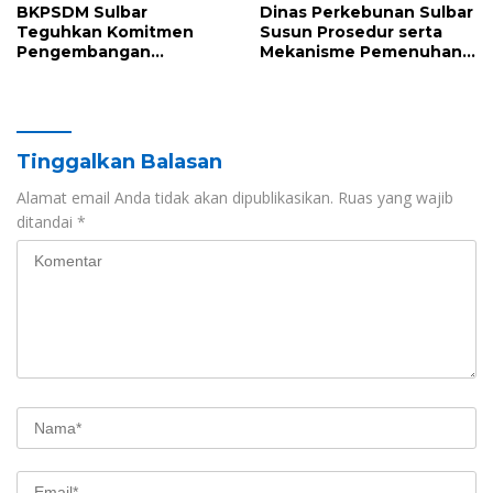
BKPSDM Sulbar
Dinas Perkebunan Sulbar
Teguhkan Komitmen
Susun Prosedur serta
Pengembangan
Mekanisme Pemenuhan
Kompetensi ASN melalui
Prinsip dan Kriteria ISPO
Penandatanganan
bagi Pekebun di
Perjanjian Tugas Belajar
Pasangkayu
2026
Tinggalkan Balasan
Alamat email Anda tidak akan dipublikasikan.
Ruas yang wajib
ditandai
*