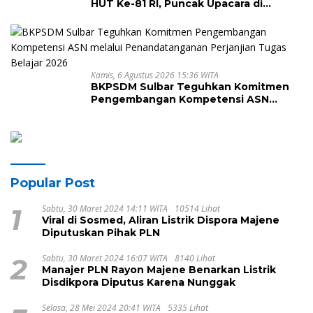
HUT Ke-81 RI, Puncak Upacara di
Lapangan Ahmad Kirang
Kamis, 6 Agustus 2026 15:36 WITA
BKPSDM Sulbar Teguhkan Komitmen
Pengembangan Kompetensi ASN
melalui Penandatanganan Perjanjian
Tugas Belajar 2026
Popular Post
1
Sabtu, 30 Maret 2024 14:11 WITA
10514 Lihat
Viral di Sosmed, Aliran Listrik Dispora Majene
Diputuskan Pihak PLN
2
Sabtu, 30 Maret 2024 16:07 WITA
8140 Lihat
Manajer PLN Rayon Majene Benarkan Listrik
Disdikpora Diputus Karena Nunggak
Selasa, 28 Mei 2024 20:41 WITA
5335 Lihat