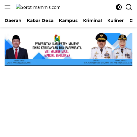
Langsung
ke
konten
Daerah
Kabar Desa
Kampus
Kriminal
Kuliner
Ol