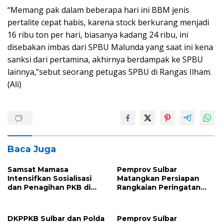
“Memang pak dalam beberapa hari ini BBM jenis
pertalite cepat habis, karena stock berkurang menjadi
16 ribu ton per hari, biasanya kadang 24 ribu, ini
disebakan imbas dari SPBU Malunda yang saat ini kena
sanksi dari pertamina, akhirnya berdampak ke SPBU
lainnya,”sebut seorang petugas SPBU di Rangas Ilham.
(Ali)
Baca Juga
Samsat Mamasa
Pemprov Sulbar
Intensifkan Sosialisasi
Matangkan Persiapan
dan Penagihan PKB di
Rangkaian Peringatan
Kecamatan Mambi,
HUT ke-81 Kemerdekaan
Perkuat Kepatuhan Wajib
Republik Indonesia
Pajak
DKPPKB Sulbar dan Polda
Pemprov Sulbar