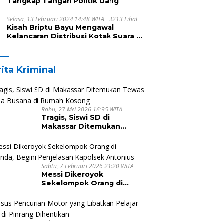
Tangkap Tangan Politik Uang
Selasa, 13 Februari 2024 14:48 WITA
3213 Lihat
Kisah Briptu Bayu Mengawal
Kelancaran Distribusi Kotak Suara di
Dusun Makula, Harus Melintasi
Sungai dan Jalan Terjal
ita Kriminal
Rabu, 27 Mei 2026 16:35 WITA
Tragis, Siswi SD di
Makassar Ditemukan
Tewas Tanpa Busana di
Rumah Kosong
Sabtu, 7 Februari 2026 21:20 WITA
Messi Dikeroyok
Sekelompok Orang di
Malunda, Begini Penjelasan
Kapolsek Antonius