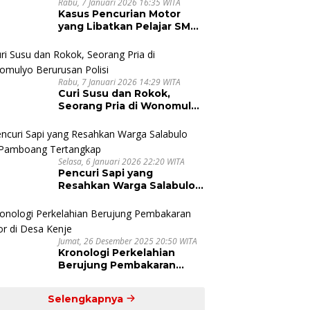
Rabu, 7 Januari 2026 16:35 WITA
Kasus Pencurian Motor
yang Libatkan Pelajar SMA
di Pinrang Dihentikan
Rabu, 7 Januari 2026 14:29 WITA
Curi Susu dan Rokok,
Seorang Pria di Wonomulyo
Berurusan Polisi
Selasa, 6 Januari 2026 22:20 WITA
Pencuri Sapi yang
Resahkan Warga Salabulo
dan Pamboang Tertangkap
Jumat, 26 Desember 2025 20:50 WITA
Kronologi Perkelahian
Berujung Pembakaran
Motor di Desa Kenje
Selengkapnya