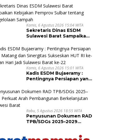
bagi Pekebun di
Pasangkayu
Kamis, 6 Agustus 2026 15:04 WITA
Sekretaris Dinas ESDM
Sulawesi Barat Sampaikan
Kebijakan Pemprov Sulbar
tentang Pengelolaan
Sampah
Kamis, 6 Agustus 2026 15:01 WITA
Kadis ESDM Bujaeramy :
Pentingnya Persiapan yang
Matang dan Sinergitas
Sukseskan HUT RI ke-81
dan Hari Jadi Sulawesi
Barat ke-22
Rabu, 5 Agustus 2026 18:55 WITA
Penyusunan Dokumen RAD
TPB/SDGs 2025–2029
Perkuat Arah
Pembangunan
Berkelanjutan Sulawesi