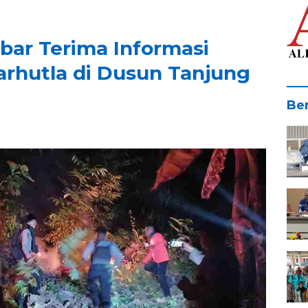
bar Terima Informasi
arhutla di Dusun Tanjung
Ber