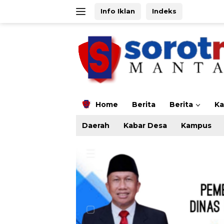
Langsung
Info Iklan
Indeks
ke
konten
Home
Berita
Berita
K
Daerah
Kabar Desa
Kampus