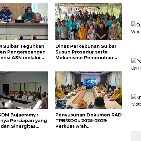
 Sulbar Teguhkan
Dinas Perkebunan Sulbar
en Pengembangan
Susun Prosedur serta
nsi ASN melalui
Mekanisme Pemenuhan
atanganan
Prinsip dan Kriteria ISPO
ian Tugas Belajar
bagi Pekebun di
Pasangkayu
SDM Bujaeramy :
Penyusunan Dokumen RAD
nya Persiapan yang
TPB/SDGs 2025–2029
dan Sinergitas
Perkuat Arah
an HUT RI ke-81
Pembangunan
i Jadi Sulawesi
Berkelanjutan Sulawesi