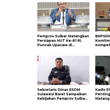
Pemprov Sulbar Matangkan
BKPSDM
Persiapan HUT Ke-81 RI,
Komitm
Puncak Upacara di
Kompete
Lapangan Ahmad Kirang
Penand
Perjanj
2026
Sekretaris Dinas ESDM
Kadis E
Sulawesi Barat Sampaikan
Penting
Kebijakan Pemprov Sulbar
Matang 
tentang Pengelolaan
Suksesk
Sampah
dan Har