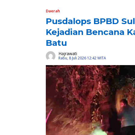
Daerah
Pusdalops BPBD Sul
Kejadian Bencana K
Batu
Hajrawati
Rabu, 8 Juli 2026 12:42 WITA