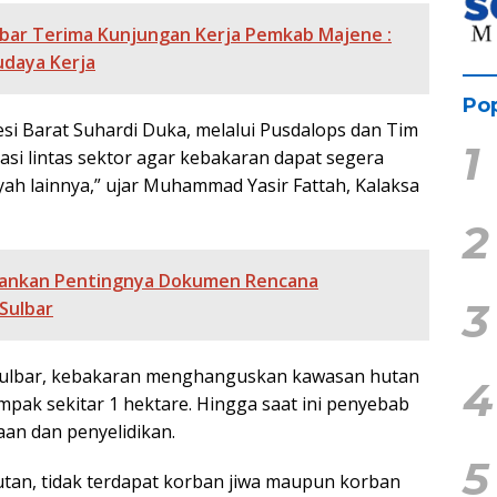
ulbar Terima Kunjungan Kerja Pemkab Majene :
udaya Kerja
Pop
si Barat Suhardi Duka, melalui Pusdalops dan Tim
1
si lintas sektor agar kebakaran dapat segera
ayah lainnya,” ujar Muhammad Yasir Fattah, Kalaksa
2
kankan Pentingnya Dokumen Rencana
3
-Sulbar
Sulbar, kebakaran menghanguskan kawasan hutan
4
mpak sekitar 1 hektare. Hingga saat ini penyebab
an dan penyelidikan.
5
an, tidak terdapat korban jiwa maupun korban