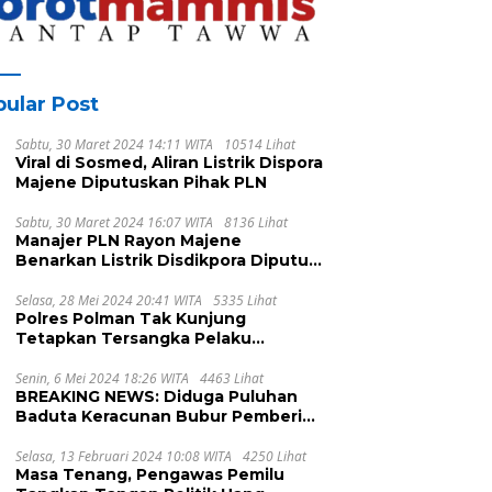
Barat
ular Post
Sabtu, 30 Maret 2024 14:11 WITA
10514 Lihat
Viral di Sosmed, Aliran Listrik Dispora
Majene Diputuskan Pihak PLN
Sabtu, 30 Maret 2024 16:07 WITA
8136 Lihat
Manajer PLN Rayon Majene
Benarkan Listrik Disdikpora Diputus
Karena Nunggak
Selasa, 28 Mei 2024 20:41 WITA
5335 Lihat
Polres Polman Tak Kunjung
Tetapkan Tersangka Pelaku
Pengeroyokan, Ada Apa?
Senin, 6 Mei 2024 18:26 WITA
4463 Lihat
BREAKING NEWS: Diduga Puluhan
Baduta Keracunan Bubur Pemberian
UPTD DPPKB Kecamatan Pamboang
Selasa, 13 Februari 2024 10:08 WITA
4250 Lihat
Masa Tenang, Pengawas Pemilu