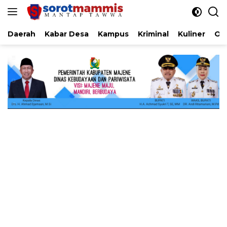
Langsung
ke
konten
Daerah
Kabar Desa
Kampus
Kriminal
Kuliner
Ol