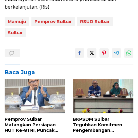
berkelanjutan. (Rls)
Mamuju
Pemprov Sulbar
RSUD Sulbar
Sulbar
Baca Juga
Pemprov Sulbar
BKPSDM Sulbar
Matangkan Persiapan
Teguhkan Komitmen
HUT Ke-81 RI, Puncak
Pengembangan
Upacara di Lapangan
Kompetensi ASN melalui