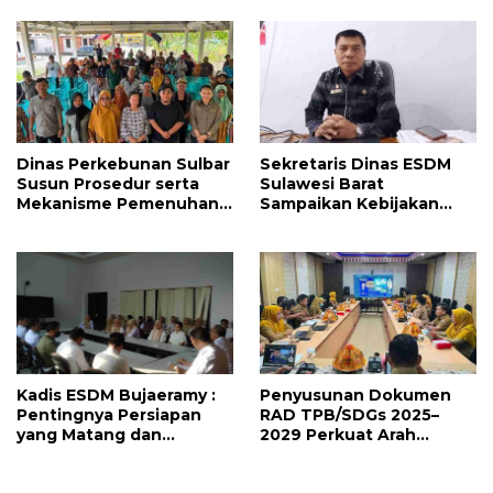
Ahmad Kirang
Penandatanganan
Perjanjian Tugas Belajar
2026
Dinas Perkebunan Sulbar
Sekretaris Dinas ESDM
Susun Prosedur serta
Sulawesi Barat
Mekanisme Pemenuhan
Sampaikan Kebijakan
Prinsip dan Kriteria ISPO
Pemprov Sulbar tentang
bagi Pekebun di
Pengelolaan Sampah
Pasangkayu
Kadis ESDM Bujaeramy :
Penyusunan Dokumen
Pentingnya Persiapan
RAD TPB/SDGs 2025–
yang Matang dan
2029 Perkuat Arah
Sinergitas Sukseskan
Pembangunan
HUT RI ke-81 dan Hari Jadi
Berkelanjutan Sulawesi