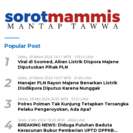
Berkelanjutan Sulawesi Barat
Popular Post
1
Sabtu, 30 Maret 2024 14:11 WITA
10514 Lihat
Viral di Sosmed, Aliran Listrik Dispora Majene
Diputuskan Pihak PLN
2
Sabtu, 30 Maret 2024 16:07 WITA
8140 Lihat
Manajer PLN Rayon Majene Benarkan Listrik
Disdikpora Diputus Karena Nunggak
3
Selasa, 28 Mei 2024 20:41 WITA
5335 Lihat
Polres Polman Tak Kunjung Tetapkan Tersangka
Pelaku Pengeroyokan, Ada Apa?
4
Senin, 6 Mei 2024 18:26 WITA
4464 Lihat
BREAKING NEWS: Diduga Puluhan Baduta
Keracunan Bubur Pemberian UPTD DPPKB