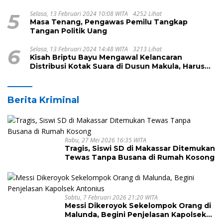
Kecamatan Pamboang
5
Selasa, 13 Februari 2024 10:08 WITA
4252 Lihat
Masa Tenang, Pengawas Pemilu Tangkap
Tangan Politik Uang
6
Selasa, 13 Februari 2024 14:48 WITA
3213 Lihat
Kisah Briptu Bayu Mengawal Kelancaran
Distribusi Kotak Suara di Dusun Makula, Harus
Melintasi Sungai dan Jalan Terjal
Berita Kriminal
Rabu, 27 Mei 2026 16:35 WITA
Tragis, Siswi SD di Makassar Ditemukan
Tewas Tanpa Busana di Rumah Kosong
Sabtu, 7 Februari 2026 21:20 WITA
Messi Dikeroyok Sekelompok Orang di
Malunda, Begini Penjelasan Kapolsek