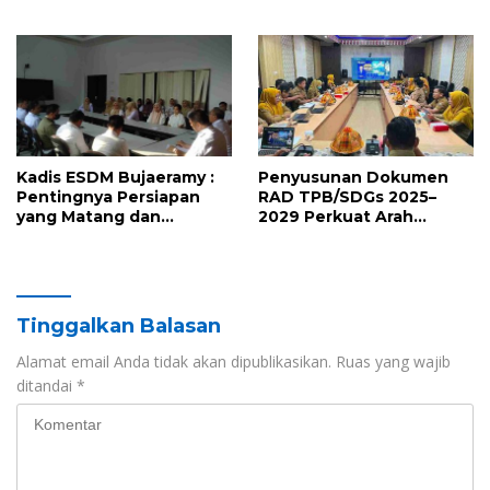
Prinsip dan Kriteria ISPO
Pemprov Sulbar tentang
bagi Pekebun di
Pengelolaan Sampah
Pasangkayu
Kadis ESDM Bujaeramy :
Penyusunan Dokumen
Pentingnya Persiapan
RAD TPB/SDGs 2025–
yang Matang dan
2029 Perkuat Arah
Sinergitas Sukseskan
Pembangunan
HUT RI ke-81 dan Hari Jadi
Berkelanjutan Sulawesi
Sulawesi Barat ke-22
Barat
Tinggalkan Balasan
Alamat email Anda tidak akan dipublikasikan.
Ruas yang wajib
ditandai
*