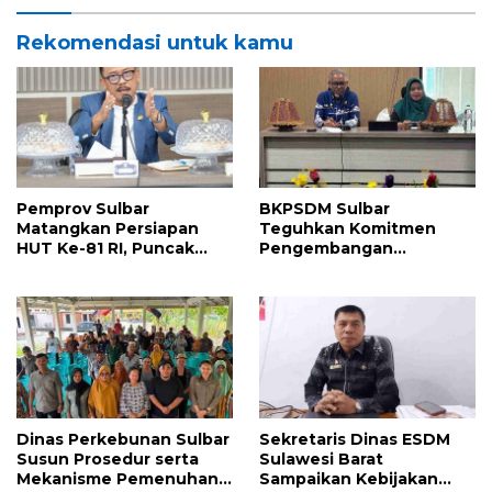
Sulawesi Barat ke-22
Barat
Rekomendasi untuk kamu
Pemprov Sulbar
BKPSDM Sulbar
Matangkan Persiapan
Teguhkan Komitmen
HUT Ke-81 RI, Puncak
Pengembangan
Upacara di Lapangan
Kompetensi ASN melalui
Ahmad Kirang
Penandatanganan
Perjanjian Tugas Belajar
2026
Dinas Perkebunan Sulbar
Sekretaris Dinas ESDM
Susun Prosedur serta
Sulawesi Barat
Mekanisme Pemenuhan
Sampaikan Kebijakan