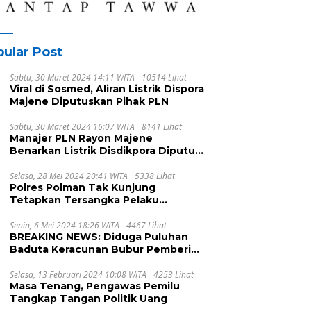
ular Post
Sabtu, 30 Maret 2024 14:11 WITA
10514 Lihat
Viral di Sosmed, Aliran Listrik Dispora
Majene Diputuskan Pihak PLN
Sabtu, 30 Maret 2024 16:07 WITA
8141 Lihat
Manajer PLN Rayon Majene
Benarkan Listrik Disdikpora Diputus
Karena Nunggak
Selasa, 28 Mei 2024 20:41 WITA
5338 Lihat
Polres Polman Tak Kunjung
Tetapkan Tersangka Pelaku
Pengeroyokan, Ada Apa?
Senin, 6 Mei 2024 18:26 WITA
4467 Lihat
BREAKING NEWS: Diduga Puluhan
Baduta Keracunan Bubur Pemberian
UPTD DPPKB Kecamatan Pamboang
Selasa, 13 Februari 2024 10:08 WITA
4253 Lihat
Masa Tenang, Pengawas Pemilu
Tangkap Tangan Politik Uang