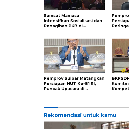
Samsat Mamasa
Pempro
Intensifkan Sosialisasi dan
Persiap
Penagihan PKB di
Peringa
Kecamatan Mambi, Perkuat
Kemerd
Kepatuhan Wajib Pajak
Indones
Pemprov Sulbar Matangkan
BKPSDM
Persiapan HUT Ke-81 RI,
Komitm
Puncak Upacara di
Kompete
Lapangan Ahmad Kirang
Penand
Perjanj
2026
Rekomendasi untuk kamu