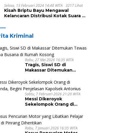
Selasa, 13 Februari 2024 14:48 WITA
3217 Lihat
Kisah Briptu Bayu Mengawal
Kelancaran Distribusi Kotak Suara di
Dusun Makula, Harus Melintasi
Sungai dan Jalan Terjal
ita Kriminal
Rabu, 27 Mei 2026 16:35 WITA
Tragis, Siswi SD di
Makassar Ditemukan
Tewas Tanpa Busana di
Rumah Kosong
Sabtu, 7 Februari 2026 21:20 WITA
Messi Dikeroyok
Sekelompok Orang di
Malunda, Begini Penjelasan
Kapolsek Antonius
Rabu, 7 Januari 2026 16:35 WITA
Kasus Pencurian Motor