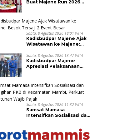
Buat Majene Run 2026
Berkesan dengan Kuliner
Lokal
Sabtu, 8 Agustus 2026 18:01 WITA
Kadisbudpar Majene Ajak
Wisatawan ke Majene:
Besok Tersaji 2 Event
Besar
Sabtu, 8 Agustus 2026 13:47 WITA
Kadisbudpar Majene
Apresiasi Pelaksanaan
Arena Petarung Sejati
Sandeq Segitiga
Sabtu, 8 Agustus 2026 11:32 WITA
Samsat Mamasa
Intensifkan Sosialisasi dan
Penagihan PKB di
Kecamatan Mambi, Perkuat
Kepatuhan Wajib Pajak