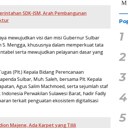
merintahan SDK-JSM, Arah Pembangunan
ktur
Pop
1
aya mewujudkan visi dan misi Gubernur Sulbar
im S. Mengga, khususnya dalam memperkuat tata
untabel serta mewujudkan pelayanan dasar yang
2
Tugas (Plt.) Kepala Bidang Perencanaan
3
penda Sulbar, Muh. Saleh, bersama Plt. Kepala
patan, Agus Salim Machmoed, serta sejumlah staf
4
 Indonesia Perwakilan Sulawesi Barat, hadir Fadly
an terkait penguatan ekosistem digitalisasi
5
dion Majene, Ada Karpet yang Tilili