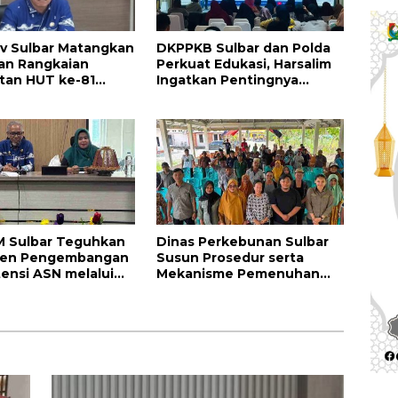
v Sulbar Matangkan
DKPPKB Sulbar dan Polda
an Rangkaian
Perkuat Edukasi, Harsalim
tan HUT ke-81
Ingatkan Pentingnya
ekaan Republik
Tuntaskan Pengobatan
ia
TBC Hingga Sembuh
 Sulbar Teguhkan
Dinas Perkebunan Sulbar
en Pengembangan
Susun Prosedur serta
nsi ASN melalui
Mekanisme Pemenuhan
atanganan
Prinsip dan Kriteria ISPO
ian Tugas Belajar
bagi Pekebun di
Pasangkayu